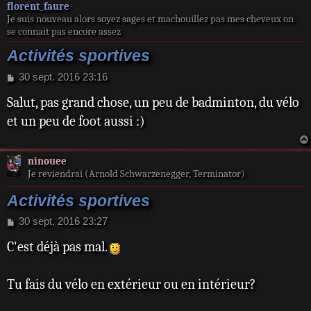
florent_faure
Je suis nouveau alors soyez sages et machouillez pas mes cheveux on
se connait pas encore assez
Activités sportives
M
30 sept. 2016 23:16
e
Salut, pas grand chose, un peu de badminton, du vélo
s
s
et un peu de foot aussi :)
a
g
e
ninouee
Je reviendrai (Arnold Schwarzenegger, Terminator)
Activités sportives
M
30 sept. 2016 23:27
e
C'est déjà pas mal.
s
s
a
Tu fais du vélo en extérieur ou en intérieur?
g
e