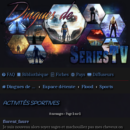
FAQ
Bibliothèque
Fiches
Pays
Diffuseurs
Dingues de séries télé !
Espace détente
Flood
Sports
ACTIVITÉS SPORTIVES
8 messages • Page
1
sur
1
florent_faure
Je suis nouveau alors soyez sages et machouillez pas mes cheveux on