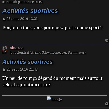
se connait pas encore assez
Activités sportives
M
29 sept. 2016 13:01
e
Bonjour à tous, vous pratiquez quoi comme sport ?
s
s
a
g
e
ninouee
Je reviendrai (Arnold Schwarzenegger, Terminator)
Activités sportives
M
29 sept. 2016 21:43
e
Un peu de tout ça dépend du moment mais surtout
s
s
vélo et équitation et toi?
a
g
e