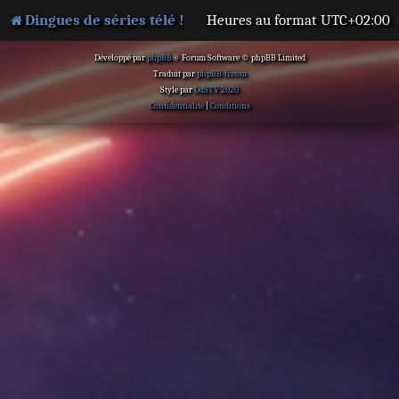
Dingues de séries télé !
Heures au format
UTC+02:00
Développé par
phpBB
® Forum Software © phpBB Limited
Traduit par
phpBB-fr.com
Style par
DdSTV 2020
Confidentialité
|
Conditions