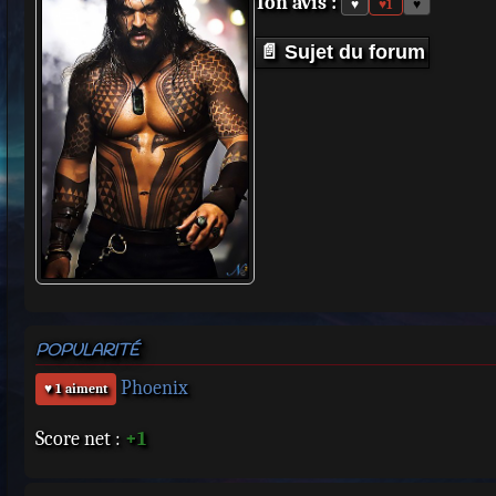
Ton avis :
♥
♥
1
♥
📄 Sujet du forum
POPULARITÉ
Phoenix
♥ 1 aiment
Score net :
+1