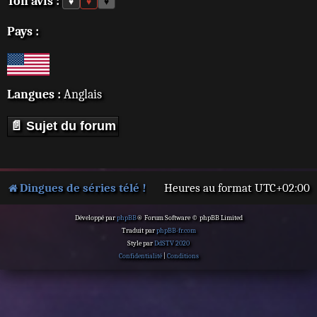
Ton avis :
♥
♥
♥
Pays :
Langues :
Anglais
📄 Sujet du forum
Dingues de séries télé !
Heures au format
UTC+02:00
Développé par
phpBB
® Forum Software © phpBB Limited
Traduit par
phpBB-fr.com
Style par
DdSTV 2020
Confidentialité
|
Conditions