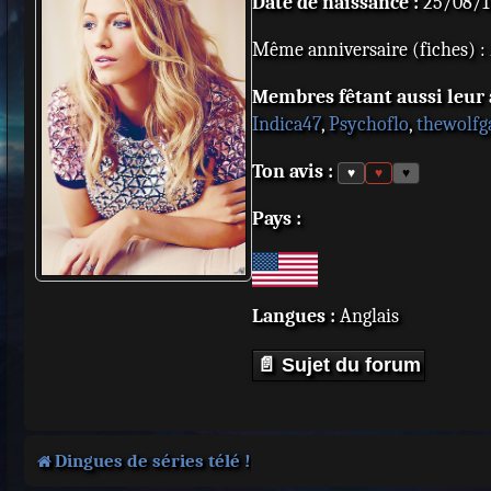
Date de naissance :
25/08/19
Même anniversaire (fiches) :
Membres fêtant aussi leur a
Indica47
,
Psychoflo
,
thewolfg
Ton avis :
♥
♥
♥
Pays :
Langues :
Anglais
📄 Sujet du forum
Dingues de séries télé !