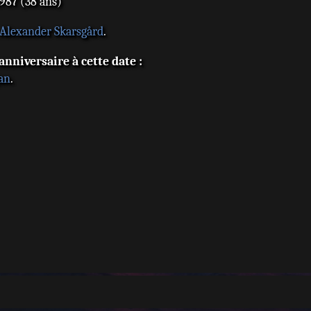
87 (38 ans)
Alexander Skarsgård
.
nniversaire à cette date :
an
.