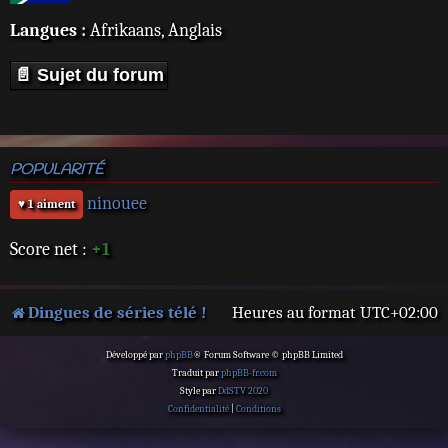
Langues :
Afrikaans, Anglais
📄 Sujet du forum
POPULARITÉ
ninouee
♥ 1 aiment
Score net :
+1
Dingues de séries télé !
Heures au format
UTC+02:00
Développé par
phpBB
® Forum Software © phpBB Limited
Traduit par
phpBB-fr.com
Style par
DdSTV 2020
Confidentialité
|
Conditions