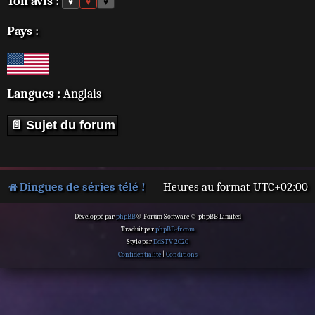
Ton avis :
♥
♥
♥
Pays :
Langues :
Anglais
📄 Sujet du forum
Dingues de séries télé !
Heures au format
UTC+02:00
Développé par
phpBB
® Forum Software © phpBB Limited
Traduit par
phpBB-fr.com
Style par
DdSTV 2020
Confidentialité
|
Conditions