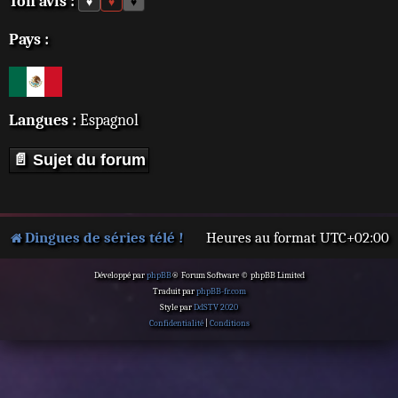
Ton avis :
♥
♥
♥
Pays :
Langues :
Espagnol
📄 Sujet du forum
Dingues de séries télé !
Heures au format
UTC+02:00
Développé par
phpBB
® Forum Software © phpBB Limited
Traduit par
phpBB-fr.com
Style par
DdSTV 2020
Confidentialité
|
Conditions