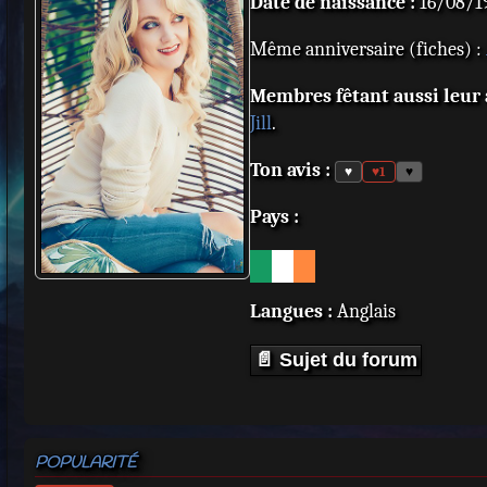
Date de naissance :
16/08/19
Même anniversaire (fiches) :
Membres fêtant aussi leur a
Jill
.
Ton avis :
♥
♥
1
♥
Pays :
Langues :
Anglais
📄 Sujet du forum
POPULARITÉ