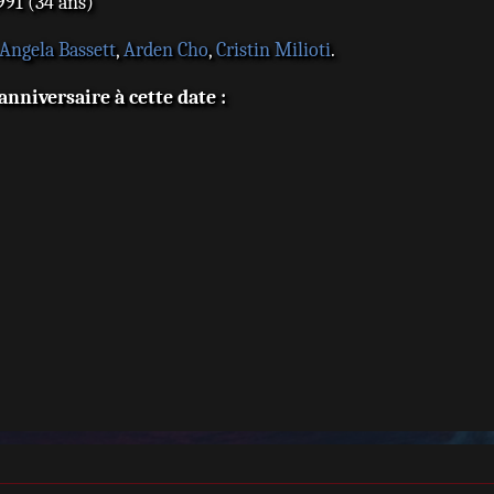
91 (34 ans)
Angela Bassett
,
Arden Cho
,
Cristin Milioti
.
nniversaire à cette date :