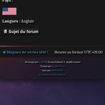
Pays :
Langues :
Anglais
📄 Sujet du forum
Dingues de séries télé !
Heures au format
UTC+02:00
Développé par
phpBB
® Forum Software © phpBB Limited
Traduit par
phpBB-fr.com
Style par
DdSTV 2020
Confidentialité
|
Conditions