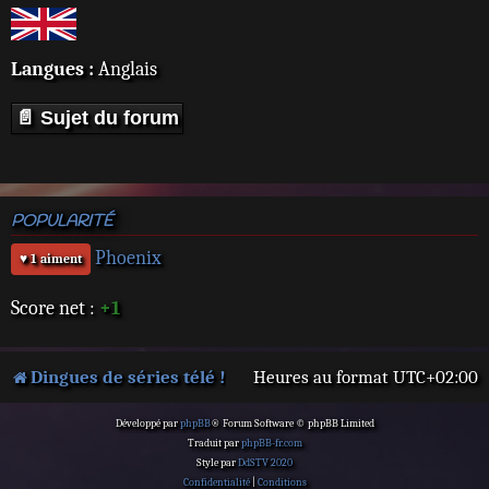
Langues :
Anglais
📄 Sujet du forum
POPULARITÉ
Phoenix
♥ 1 aiment
Score net :
+1
Dingues de séries télé !
Heures au format
UTC+02:00
Développé par
phpBB
® Forum Software © phpBB Limited
Traduit par
phpBB-fr.com
Style par
DdSTV 2020
Confidentialité
|
Conditions