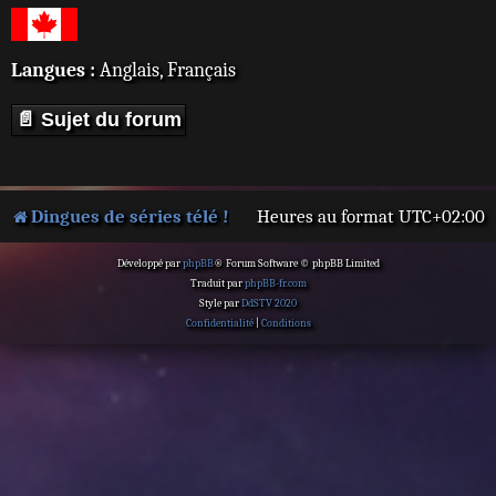
Langues :
Anglais, Français
📄 Sujet du forum
Dingues de séries télé !
Heures au format
UTC+02:00
Développé par
phpBB
® Forum Software © phpBB Limited
Traduit par
phpBB-fr.com
Style par
DdSTV 2020
Confidentialité
|
Conditions