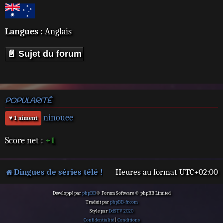
Langues :
Anglais
📄 Sujet du forum
POPULARITÉ
ninouee
♥ 1 aiment
Score net :
+1
Dingues de séries télé !
Heures au format
UTC+02:00
Développé par
phpBB
® Forum Software © phpBB Limited
Traduit par
phpBB-fr.com
Style par
DdSTV 2020
Confidentialité
|
Conditions