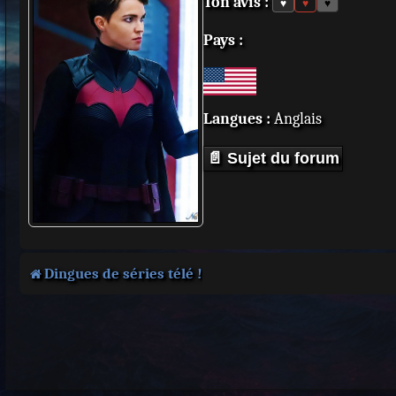
Ton avis :
♥
♥
♥
Pays :
Langues :
Anglais
📄 Sujet du forum
Dingues de séries télé !