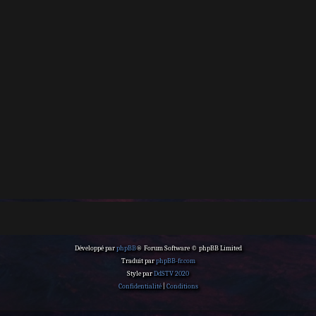
Développé par
phpBB
® Forum Software © phpBB Limited
Traduit par
phpBB-fr.com
Style par
DdSTV 2020
Confidentialité
|
Conditions