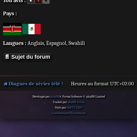
Ton avis :
♥
♥
♥
Pays :
Langues :
Anglais, Espagnol, Swahili
📄 Sujet du forum
Dingues de séries télé !
Heures au format
UTC+02:00
Développé par
phpBB
® Forum Software © phpBB Limited
Traduit par
phpBB-fr.com
Style par
DdSTV 2020
Confidentialité
|
Conditions