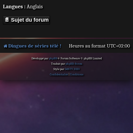
Langues :
Anglais
📄 Sujet du forum
Dingues de séries télé !
Heures au format
UTC+02:00
Développé par
phpBB
® Forum Software © phpBB Limited
Traduit par
phpBB-fr.com
Style par
DdSTV 2020
Confidentialité
|
Conditions