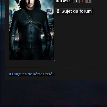
Ton avis :
♥
♥
♥
📄 Sujet du forum
Dingues de séries télé !