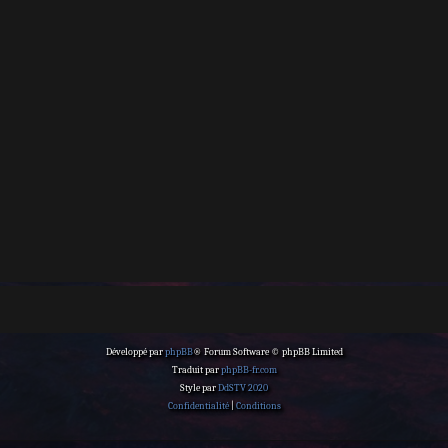
Développé par
phpBB
® Forum Software © phpBB Limited
Traduit par
phpBB-fr.com
Style par
DdSTV 2020
Confidentialité
|
Conditions