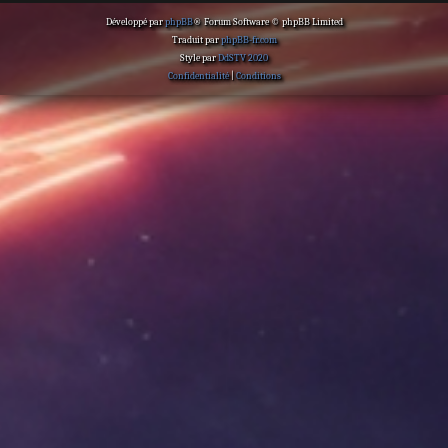
Développé par
phpBB
® Forum Software © phpBB Limited
Traduit par
phpBB-fr.com
Style par
DdSTV 2020
Confidentialité
|
Conditions