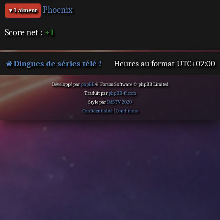
Phoenix
♥ 1 aiment
Score net :
+1
Dingues de séries télé !
Heures au format
UTC+02:00
Développé par
phpBB
® Forum Software © phpBB Limited
Traduit par
phpBB-fr.com
Style par
DdSTV 2020
Confidentialité
|
Conditions