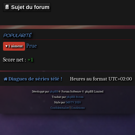
📄 Sujet du forum
POPULARITÉ
Prue
♥ 1 aiment
Score net :
+1
Dingues de séries télé !
Heures au format
UTC+02:00
Développé par
phpBB
® Forum Software © phpBB Limited
Traduit par
phpBB-fr.com
Style par
DdSTV 2020
Confidentialité
|
Conditions