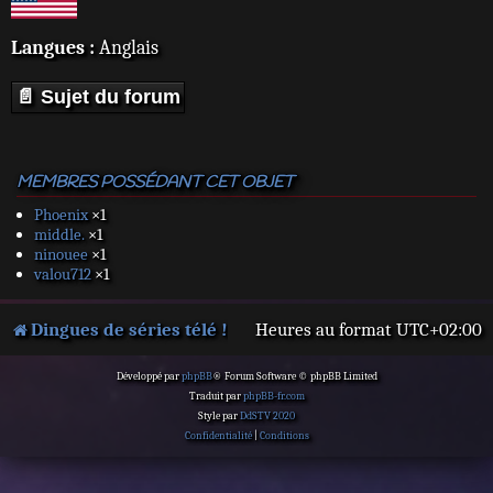
Langues :
Anglais
📄 Sujet du forum
MEMBRES POSSÉDANT CET OBJET
Phoenix
×1
middle.
×1
ninouee
×1
valou712
×1
Dingues de séries télé !
Heures au format
UTC+02:00
Développé par
phpBB
® Forum Software © phpBB Limited
Traduit par
phpBB-fr.com
Style par
DdSTV 2020
Confidentialité
|
Conditions