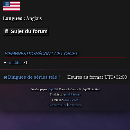
Langues :
Anglais
📄 Sujet du forum
MEMBRES POSSÉDANT CET OBJET
middle.
×1
Dingues de séries télé !
Heures au format
UTC+02:00
Développé par
phpBB
® Forum Software © phpBB Limited
Traduit par
phpBB-fr.com
Style par
DdSTV 2020
Confidentialité
|
Conditions