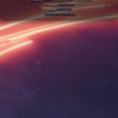
Traduit par
phpBB-fr.com
Style par
DdSTV 2020
Confidentialité
|
Conditions