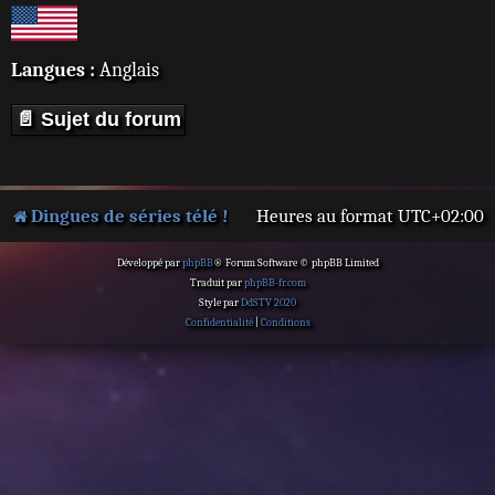
Langues :
Anglais
📄 Sujet du forum
Dingues de séries télé !
Heures au format
UTC+02:00
Développé par
phpBB
® Forum Software © phpBB Limited
Traduit par
phpBB-fr.com
Style par
DdSTV 2020
Confidentialité
|
Conditions