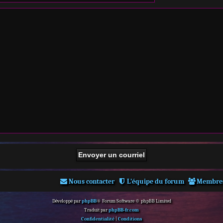
Nous contacter
L’équipe du forum
Membre
Développé par
phpBB
® Forum Software © phpBB Limited
Traduit par
phpBB-fr.com
Confidentialité
|
Conditions