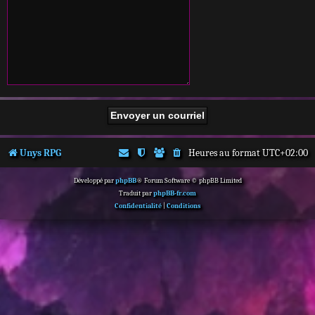
Unys RPG
Heures au format
UTC+02:00
Développé par
phpBB
® Forum Software © phpBB Limited
Traduit par
phpBB-fr.com
Confidentialité
|
Conditions