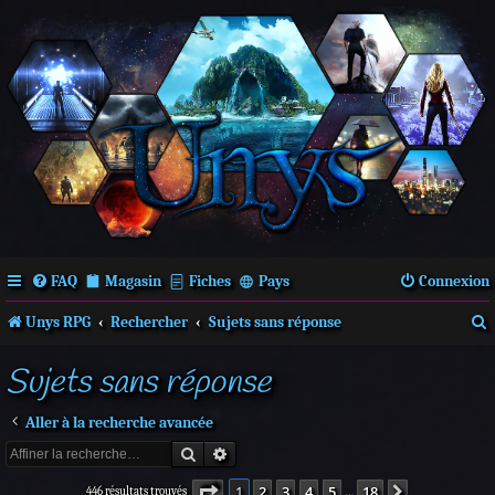
FAQ
Magasin
Fiches
Pays
Connexion
Unys RPG
Rechercher
Sujets sans réponse
Sujets sans réponse
c
Aller à la recherche avancée
Rechercher
Recherche avancée
Page
1
sur
18
1
2
3
4
5
18
r
Suivante
446 résultats trouvés
…