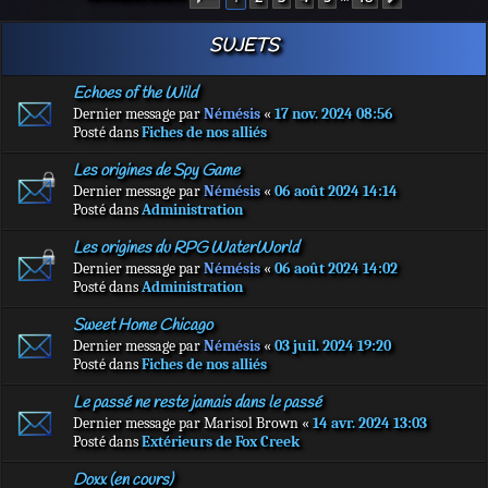
c
SUJETS
Echoes of the Wild
Dernier message par
Némésis
«
17 nov. 2024 08:56
r
Posté dans
Fiches de nos alliés
Les origines de Spy Game
Dernier message par
Némésis
«
06 août 2024 14:14
Posté dans
Administration
Les origines du RPG WaterWorld
Dernier message par
Némésis
«
06 août 2024 14:02
Posté dans
Administration
Sweet Home Chicago
Dernier message par
Némésis
«
03 juil. 2024 19:20
Posté dans
Fiches de nos alliés
Le passé ne reste jamais dans le passé
Dernier message par
Marisol Brown
«
14 avr. 2024 13:03
Posté dans
Extérieurs de Fox Creek
Doxx (en cours)