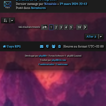
Dernier message par
Némésis
«
29 mars 2024 22:42
Posté dans
Aventures
Page
1
sur
18
1
2
3
4
5
18
Suivante
446 résultats trouvés
…
Aller à
Unys RPG
Heures au format
UTC+02:00
Développé par
phpBB
® Forum Software © phpBB Limited
Traduit par
phpBB-fr.com
Confidentialité
|
Conditions