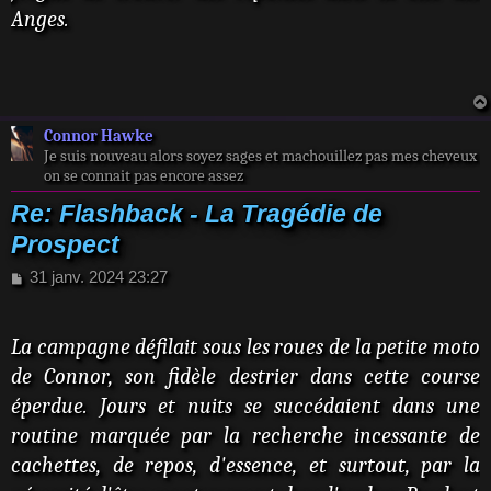
Anges.
Connor Hawke
Je suis nouveau alors soyez sages et machouillez pas mes cheveux
on se connait pas encore assez
Re: Flashback - La Tragédie de
Prospect
M
31 janv. 2024 23:27
e
s
s
La campagne défilait sous les roues de la petite moto
a
de Connor, son fidèle destrier dans cette course
g
e
éperdue. Jours et nuits se succédaient dans une
routine marquée par la recherche incessante de
cachettes, de repos, d'essence, et surtout, par la