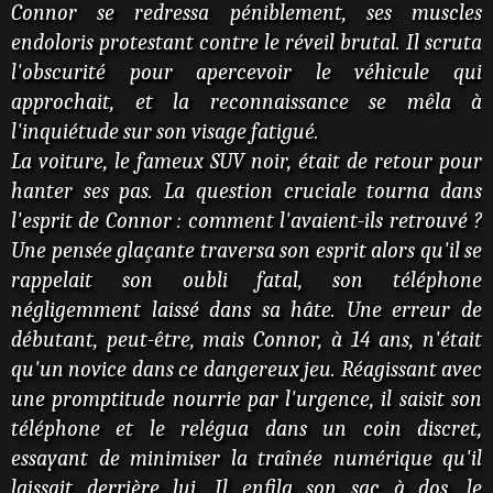
Connor se redressa péniblement, ses muscles
endoloris protestant contre le réveil brutal. Il scruta
l'obscurité pour apercevoir le véhicule qui
approchait, et la reconnaissance se mêla à
l'inquiétude sur son visage fatigué.
La voiture, le fameux SUV noir, était de retour pour
hanter ses pas. La question cruciale tourna dans
l'esprit de Connor : comment l'avaient-ils retrouvé ?
Une pensée glaçante traversa son esprit alors qu'il se
rappelait son oubli fatal, son téléphone
négligemment laissé dans sa hâte. Une erreur de
débutant, peut-être, mais Connor, à 14 ans, n'était
qu'un novice dans ce dangereux jeu. Réagissant avec
une promptitude nourrie par l'urgence, il saisit son
téléphone et le relégua dans un coin discret,
essayant de minimiser la traînée numérique qu'il
laissait derrière lui. Il enfila son sac à dos, le