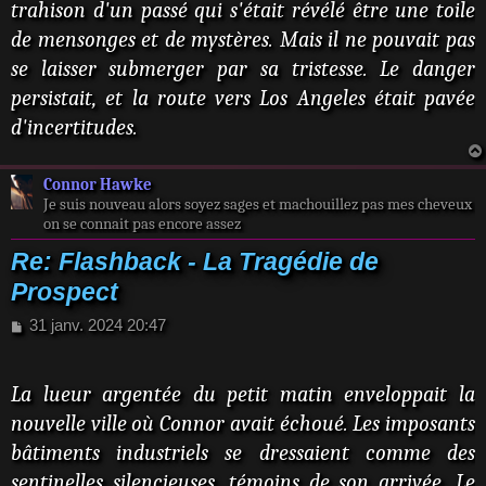
trahison d'un passé qui s'était révélé être une toile
de mensonges et de mystères. Mais il ne pouvait pas
se laisser submerger par sa tristesse. Le danger
persistait, et la route vers Los Angeles était pavée
d'incertitudes.
Connor Hawke
Je suis nouveau alors soyez sages et machouillez pas mes cheveux
on se connait pas encore assez
Re: Flashback - La Tragédie de
Prospect
M
31 janv. 2024 20:47
e
s
s
La lueur argentée du petit matin enveloppait la
a
nouvelle ville où Connor avait échoué. Les imposants
g
e
bâtiments industriels se dressaient comme des
sentinelles silencieuses, témoins de son arrivée. Le