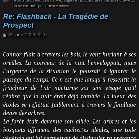
Je suis nouveau alors soyez sages et machouillez pas mes cheveux
on se connait pas encore assez
Re: Flashback - La Tragédie de
Prospect
M
31 janv. 2024 20:47
e
s
s
Connor filait à travers les bois, le vent hurlant à ses
a
oreilles. La noirceur de la nuit l'enveloppait, mais
g
e
l'urgence de la situation le poussait à ignorer le
passage du temps. Ce n'est que lorsqu'il ressentit la
fraîcheur de l'air nocturne sur son visage qu'il
réalisa que la nuit était déjà tombée. La lueur des
étoiles se reflétait faiblement à travers le feuillage
dense des arbres.
La forêt était devenue son alliée. Les arbres et les
bosquets offraient des cachettes idéales, une toile
végétale qui lui permettait de dissimuler sa présence