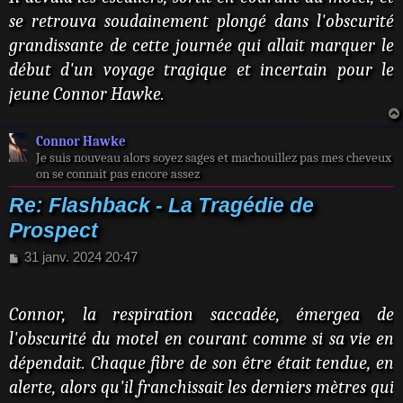
se retrouva soudainement plongé dans l'obscurité
grandissante de cette journée qui allait marquer le
début d'un voyage tragique et incertain pour le
jeune Connor Hawke.
Connor Hawke
Je suis nouveau alors soyez sages et machouillez pas mes cheveux
on se connait pas encore assez
Re: Flashback - La Tragédie de
Prospect
M
31 janv. 2024 20:47
e
s
s
Connor, la respiration saccadée, émergea de
a
l'obscurité du motel en courant comme si sa vie en
g
e
dépendait. Chaque fibre de son être était tendue, en
alerte, alors qu'il franchissait les derniers mètres qui