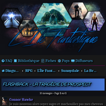
FAQ
Bibliothèque
Fiches
Pays
Diffuseurs
Dingues de séries télé !
RPG
L'Île Fantastique
Sunnydale
La Brea Hill
FLASHBACK - LA TRAGÉDIE DE PROSPECT
10 messages • Page
1
sur
1
Connor Hawke
Je suis nouveau alors soyez sages et machouillez pas mes cheveux