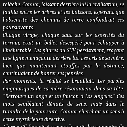
relâche. Connor, laissant derrière lui la civilisation, se
faufila entre les arbres et les buissons, espérant que
l'obscurité des chemins de terre confondrait ses
poursuivants.
Chaque virage, chaque saut sur les aspérités du
terrain, était un ballet désespéré pour échapper à
l'inéluctable. Les phares du SUV persistaient, traçant
une ligne menaçante derrière lui. Les cris de sa mère,
bien que maintenant étouffés par la distance,
continuaient de hanter ses pensées.
Par moments, la réalité se brouillait. Les paroles
énigmatiques de sa mère résonnaient dans sa tête.
"Retrouve un ange et un faucon à Los Angeles." Ces
mots semblaient dénués de sens, mais dans le
tumulte de la poursuite, Connor cherchait un sens à
cette mystérieuse directive.
Alors qu'il fonçait à travers la nuit, les souvenirs de