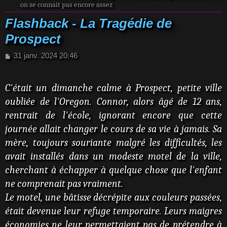
on se connait pas encore assez
Flashback - La Tragédie de
Prospect
M
31 janv. 2024 20:46
e
s
s
C'était un dimanche calme à Prospect, petite ville
a
oubliée de l'Oregon. Connor, alors âgé de 12 ans,
g
e
rentrait de l'école, ignorant encore que cette
journée allait changer le cours de sa vie à jamais. Sa
mère, toujours souriante malgré les difficultés, les
avait installés dans un modeste motel de la ville,
cherchant à échapper à quelque chose que l'enfant
ne comprenait pas vraiment.
Le motel, une bâtisse décrépite aux couleurs passées,
était devenue leur refuge temporaire. Leurs maigres
économies ne leur permettaient pas de prétendre à