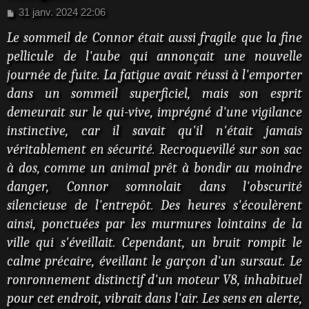
M
31 janv. 2024 22:06
e
Le sommeil de Connor était aussi fragile que la fine
s
s
pellicule de l'aube qui annonçait une nouvelle
a
journée de fuite. La fatigue avait réussi à l'emporter
g
e
dans un sommeil superficiel, mais son esprit
demeurait sur le qui-vive, imprégné d'une vigilance
instinctive, car il savait qu'il n'était jamais
véritablement en sécurité. Recroquevillé sur son sac
à dos, comme un animal prêt à bondir au moindre
danger, Connor somnolait dans l'obscurité
silencieuse de l'entrepôt. Des heures s'écoulèrent
ainsi, ponctuées par les murmures lointains de la
ville qui s'éveillait. Cependant, un bruit rompit le
calme précaire, éveillant le garçon d'un sursaut. Le
ronronnement distinctif d'un moteur V8, inhabituel
pour cet endroit, vibrait dans l'air. Les sens en alerte,