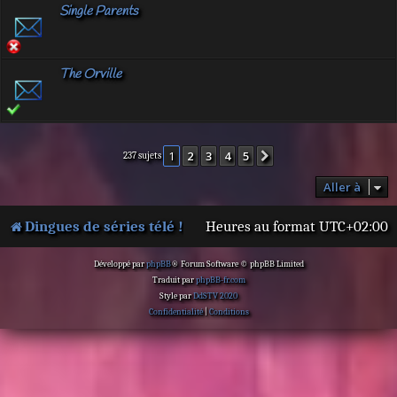
Single Parents
The Orville
1
2
3
4
5
Suivante
237 sujets
Aller à
Dingues de séries télé !
Heures au format
UTC+02:00
Développé par
phpBB
® Forum Software © phpBB Limited
Traduit par
phpBB-fr.com
Style par
DdSTV 2020
Confidentialité
|
Conditions