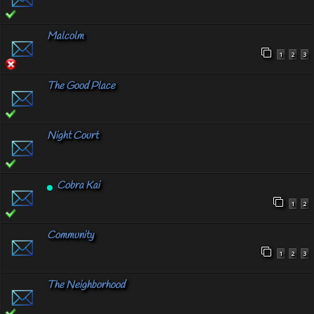
Malcolm
1
2
3
The Good Place
Night Court
Cobra Kai
1
2
Community
1
2
3
The Neighborhood