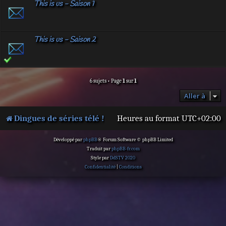
This is us - Saison 1
This is us - Saison 2
6 sujets • Page
1
sur
1
Aller à
Dingues de séries télé !
Heures au format
UTC+02:00
Développé par
phpBB
® Forum Software © phpBB Limited
Traduit par
phpBB-fr.com
Style par
DdSTV 2020
Confidentialité
|
Conditions