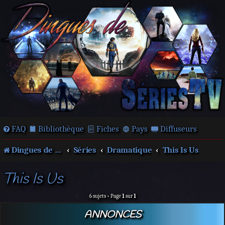
FAQ
Bibliothèque
Fiches
Pays
Diffuseurs
Dingues de séries télé !
Séries
Dramatique
This Is Us
This Is Us
6 sujets • Page
1
sur
1
ANNONCES