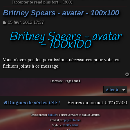
l’accepter te rend plus fort… (300)
Britney Spears - avatar - 100x100
M
05 févr. 2012 17:37
e
Britney Spears - avatar
s
s
- 100x100
a
g
e
Vous n’avez pas les permissions nécessaires pour voir les
fichiers joints à ce message.
1 message • Page
1
sur
1
Aller à
Dingues de séries télé !
Heures au format
UTC+02:00
Développé par
phpBB
® Forum Software © phpBB Limited
Traduit par
phpBB-fr.com
Style par
DdSTV 2020