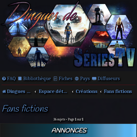
FAQ
Bibliothèque
Fiches
Pays
Diffuseurs
Dingues de séries télé !
Espace détente
Créations
Fans fictions
Fans fictions
36 sujets • Page
1
sur
1
ANNONCES