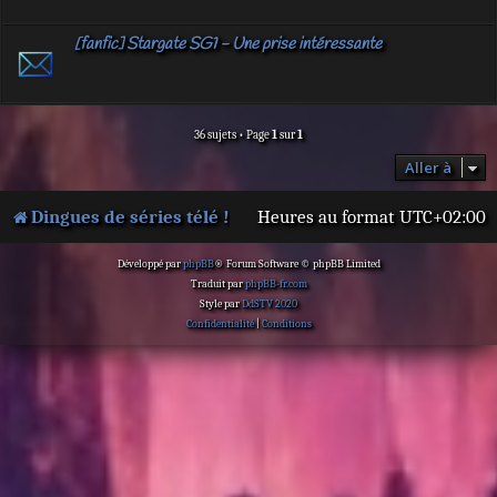
[fanfic] Stargate SG1 - Une prise intéressante
36 sujets • Page
1
sur
1
Aller à
Dingues de séries télé !
Heures au format
UTC+02:00
Développé par
phpBB
® Forum Software © phpBB Limited
Traduit par
phpBB-fr.com
Style par
DdSTV 2020
Confidentialité
|
Conditions