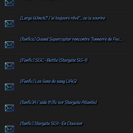
[Largo Winch]"J`ai toujours rêvé"... ou le sourire
[fanfics] Quand Supercopter rencontre Tonnerre de Feu…
[Fanfic] SGC-Battle (Stargate SG-1)
[Fanfic] Les liens du sang (JAG)
[fanfic]A l`aide !!! (fic sur Stargate Atlantis)
[fanfic] Stargate SG1- En Douceur