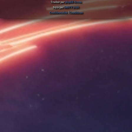
Traduit par
phpBB-fr.com
Style par
DdSTV 2020
Confidentialité
|
Conditions