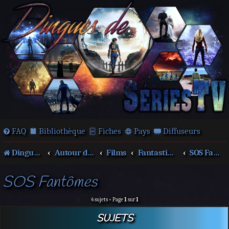
FAQ
Bibliothèque
Fiches
Pays
Diffuseurs
Dingues de séries télé !
Autour des films et séries
Films
Fantastique
SOS Fantômes
SOS Fantômes
4 sujets • Page
1
sur
1
SUJETS