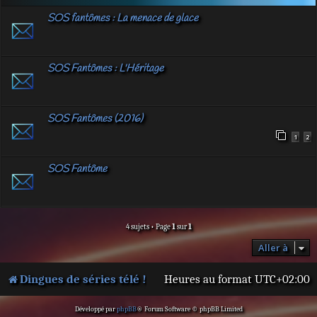
SOS fantômes : La menace de glace
SOS Fantômes : L'Héritage
SOS Fantômes (2016)
1
2
SOS Fantôme
4 sujets • Page
1
sur
1
Aller à
Dingues de séries télé !
Heures au format
UTC+02:00
Développé par
phpBB
® Forum Software © phpBB Limited