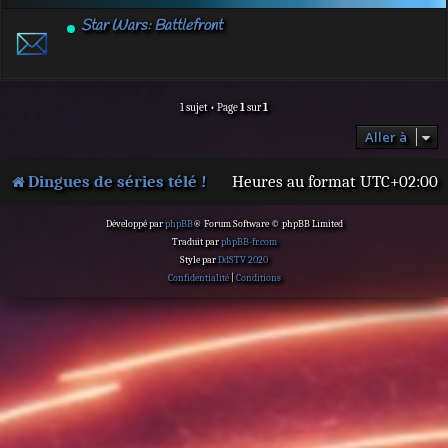
Star Wars: Battlefront
1 sujet • Page
1
sur
1
Aller à
Dingues de séries télé !
Heures au format
UTC+02:00
Développé par
phpBB
® Forum Software © phpBB Limited
Traduit par
phpBB-fr.com
Style par
DdSTV 2020
Confidentialité
|
Conditions