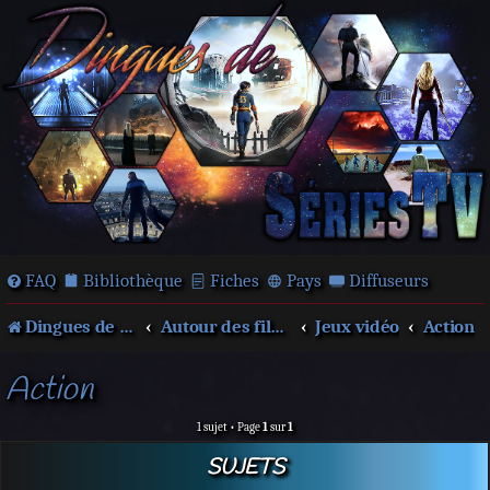
FAQ
Bibliothèque
Fiches
Pays
Diffuseurs
Dingues de séries télé !
Autour des films et séries
Jeux vidéo
Action
Action
1 sujet • Page
1
sur
1
SUJETS