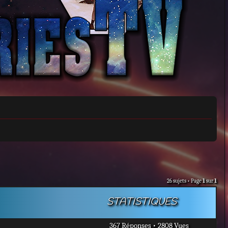
26 sujets • Page
1
sur
1
STATISTIQUES
367 Réponses • 2808 Vues