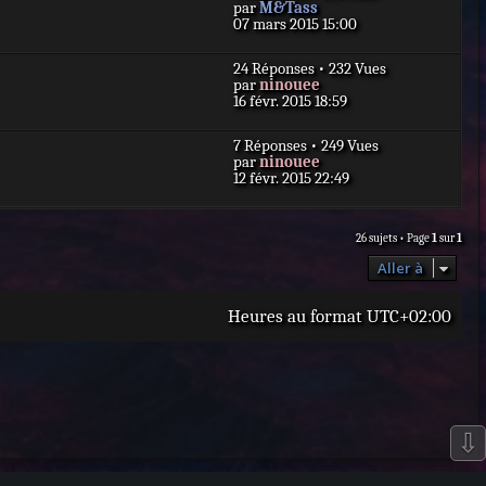
D
par
M&Tass
e
s
e
07 mars 2015 15:00
r
a
r
m
g
n
e
e
24 Réponses • 232 Vues
i
s
D
par
ninouee
e
s
e
16 févr. 2015 18:59
r
a
r
m
g
n
e
e
7 Réponses • 249 Vues
i
s
D
par
ninouee
e
s
e
12 févr. 2015 22:49
r
a
r
m
g
n
e
e
i
s
26 sujets • Page
1
sur
1
e
s
r
a
Aller à
m
g
e
e
s
Heures au format
UTC+02:00
s
a
g
e
⇩