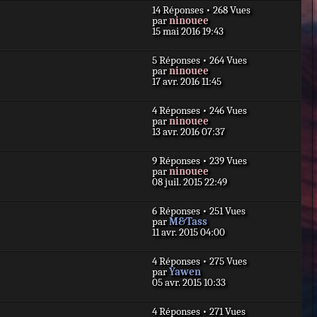
n
e
e
14 Réponses • 268 Vues
i
s
D
par
ninouee
e
s
e
15 mai 2016 19:43
r
a
r
m
g
n
e
e
5 Réponses • 264 Vues
i
s
D
par
ninouee
e
s
e
17 avr. 2016 11:45
r
a
r
m
g
n
e
e
4 Réponses • 246 Vues
i
s
D
par
ninouee
e
s
e
13 avr. 2016 07:37
r
a
r
m
g
n
e
e
9 Réponses • 239 Vues
i
s
D
par
ninouee
e
s
e
08 juil. 2015 22:49
r
a
r
m
g
n
e
e
6 Réponses • 251 Vues
i
s
D
par
M&Tass
e
s
e
11 avr. 2015 04:00
r
a
r
m
g
n
e
e
4 Réponses • 275 Vues
i
s
D
par
Yawen
e
s
e
05 avr. 2015 10:33
r
a
r
m
g
n
e
e
4 Réponses • 271 Vues
i
s