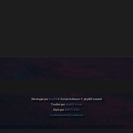
Développé par
phpBB
® Forum Software © phpBB Limited
Traduit par
phpBB-fr.com
Style par
DdSTV 2020
Confidentialité
|
Conditions