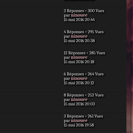
a
r
m
g
n
e
e
3 Réponses • 300 Vues
i
s
D
par
ninouee
e
s
e
15 mai 2016 20:44
r
a
r
m
g
n
e
e
4 Réponses • 295 Vues
i
s
D
par
ninouee
e
s
e
15 mai 2016 20:38
r
a
r
m
g
n
e
e
12 Réponses • 285 Vues
i
s
D
par
ninouee
e
s
e
15 mai 2016 20:18
r
a
r
m
g
n
e
e
6 Réponses • 264 Vues
i
s
D
par
ninouee
e
s
e
15 mai 2016 20:12
r
a
r
m
g
n
e
e
8 Réponses • 252 Vues
i
s
D
par
ninouee
e
s
e
15 mai 2016 20:03
r
a
r
m
g
n
e
e
3 Réponses • 261 Vues
i
s
D
par
ninouee
e
s
e
15 mai 2016 19:58
r
a
r
m
g