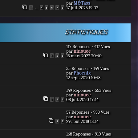
D
par
M&Tass
e
17 juil. 2025 19:02
1
4
5
6
7
8
…
r
n
i
e
r
STATISTIQUES
m
e
s
117 Réponses • 417 Vues
s
D
par
ninouee
a
e
15 mars 2022 20:40
1
2
3
g
r
e
n
35 Réponses • 149 Vues
i
D
par
Phoenix
e
e
12 sept. 2020 10:48
r
r
m
n
e
149 Réponses • 553 Vues
i
s
D
par
ninouee
e
s
e
08 juil. 2020 17:14
1
2
3
r
a
r
m
g
n
e
e
57 Réponses • 933 Vues
i
s
D
par
ninouee
e
s
e
29 août 2018 18:14
1
2
r
a
r
m
g
n
e
e
168 Réponses • 910 Vues
i
s