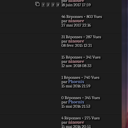
D
par
ninouee
e
s
e
18 juin 2017 17:59
1
2
3
4
r
a
r
m
g
n
e
e
46 Réponses • 803 Vues
i
s
D
par
ninouee
e
s
e
27 mai 2017 22:16
r
a
r
m
g
n
e
e
31 Réponses • 287 Vues
i
s
D
par
ninouee
e
s
e
08 févr. 2015 12:21
r
a
r
m
g
n
e
e
15 Réponses • 341 Vues
i
s
D
par
ninouee
e
s
e
12 nov. 2018 08:33
r
a
r
m
g
n
e
e
1 Réponses • 740 Vues
i
s
D
par
Phoenix
e
s
e
15 mai 2016 21:59
r
a
r
m
g
n
e
e
0 Réponses • 345 Vues
i
s
D
par
Phoenix
e
s
e
15 mai 2016 21:53
r
a
r
m
g
n
e
e
4 Réponses • 275 Vues
i
s
D
par
ninouee
e
s
e
15 mai 2016 20:51
r