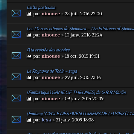
Dette posthume
par
ninouee
» 23 juil. 2016 22:00
Les Pierres elfiques de Shannara - The Elfstones of Shann
par
ninouee
» 10 janv. 2016 21:24
A la croisée des mondes
par
ninouee
» 18 oct. 2015 19:01
Le Royaume de Tobin - saga
par
ninouee
» 29 juil. 2015 23:16
[Fantastique] GAME OF THRONES, de G.R.R Martin
par
ninouee
» 09 janv. 2014 20:39
[Fantasy] CYCLE DES AVENTURIERS DE LA MER (T.1 à 9
par
lexa
» 21 janv. 2009 18:38