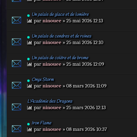
Un palais de glace et de lumière
par
ninouee
» 25 mai 2026 12:13
Un palais de cendres et de ruines
par
ninouee
» 25 mai 2026 12:10
Un palais de colère et de brume
par
ninouee
» 25 mai 2026 12:09
Onyx Storm
par
ninouee
» 08 mars 2026 11:09
L'Académie des Dragons
par
ninouee
» 25 mars 2026 12:13
Iron Flame
par
ninouee
» 08 mars 2026 10:37