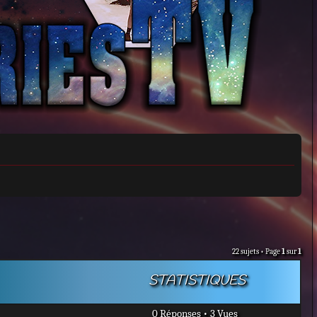
22 sujets • Page
1
sur
1
STATISTIQUES
0 Réponses • 3 Vues