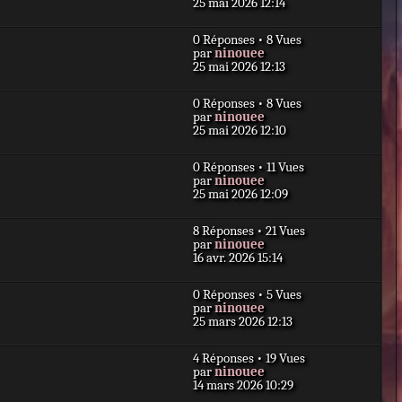
e
25 mai 2026 12:14
r
a
r
m
g
n
e
e
0 Réponses • 8 Vues
i
s
D
par
ninouee
e
s
e
25 mai 2026 12:13
r
a
r
m
g
n
e
e
0 Réponses • 8 Vues
i
s
D
par
ninouee
e
s
e
25 mai 2026 12:10
r
a
r
m
g
n
e
e
0 Réponses • 11 Vues
i
s
D
par
ninouee
e
s
e
25 mai 2026 12:09
r
a
r
m
g
n
e
e
8 Réponses • 21 Vues
i
s
D
par
ninouee
e
s
e
16 avr. 2026 15:14
r
a
r
m
g
n
e
e
0 Réponses • 5 Vues
i
s
D
par
ninouee
e
s
e
25 mars 2026 12:13
r
a
r
m
g
n
e
e
4 Réponses • 19 Vues
i
s
D
par
ninouee
e
s
e
14 mars 2026 10:29
r
a
r
m