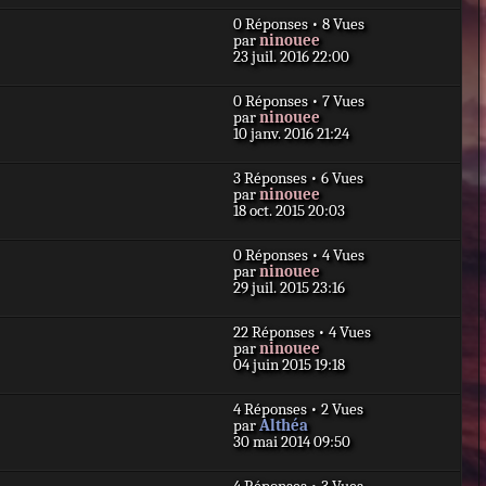
g
n
e
e
0 Réponses • 8 Vues
i
s
D
par
ninouee
e
s
e
23 juil. 2016 22:00
r
a
r
m
g
n
e
e
0 Réponses • 7 Vues
i
s
D
par
ninouee
e
s
e
10 janv. 2016 21:24
r
a
r
m
g
n
e
e
3 Réponses • 6 Vues
i
s
D
par
ninouee
e
s
e
18 oct. 2015 20:03
r
a
r
m
g
n
e
e
0 Réponses • 4 Vues
i
s
D
par
ninouee
e
s
e
29 juil. 2015 23:16
r
a
r
m
g
n
e
e
22 Réponses • 4 Vues
i
s
D
par
ninouee
e
s
e
04 juin 2015 19:18
r
a
r
m
g
n
e
e
4 Réponses • 2 Vues
i
s
D
par
Althéa
e
s
e
30 mai 2014 09:50
r
a
r
m
g
n
e
e