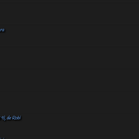
ara
), de Robi