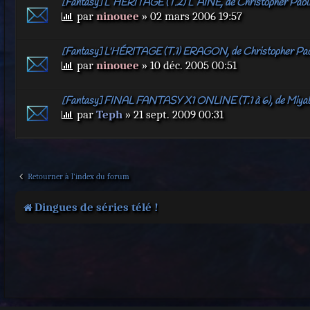
[Fantasy] L`HÉRITAGE (T.2) L`AÎNÉ, de Christopher Paoli
par
ninouee
» 02 mars 2006 19:57
[Fantasy] L'HÉRITAGE (T.1) ERAGON, de Christopher Pao
par
ninouee
» 10 déc. 2005 00:51
[Fantasy] FINAL FANTASY X1 ONLINE (T.1 à 6), de Miya
par
Teph
» 21 sept. 2009 00:31
Retourner à l’index du forum
Dingues de séries télé !