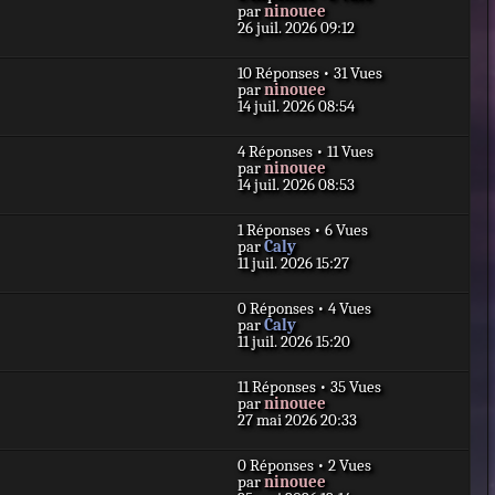
D
par
ninouee
e
26 juil. 2026 09:12
r
n
10 Réponses • 31 Vues
i
D
par
ninouee
e
e
14 juil. 2026 08:54
r
r
m
n
e
4 Réponses • 11 Vues
i
s
D
par
ninouee
e
s
e
14 juil. 2026 08:53
r
a
r
m
g
n
e
e
1 Réponses • 6 Vues
i
s
D
par
Caly
e
s
e
11 juil. 2026 15:27
r
a
r
m
g
n
e
e
0 Réponses • 4 Vues
i
s
D
par
Caly
e
s
e
11 juil. 2026 15:20
r
a
r
m
g
n
e
e
11 Réponses • 35 Vues
i
s
D
par
ninouee
e
s
e
27 mai 2026 20:33
r
a
r
m
g
n
e
e
0 Réponses • 2 Vues
i
s
D
par
ninouee
e
s