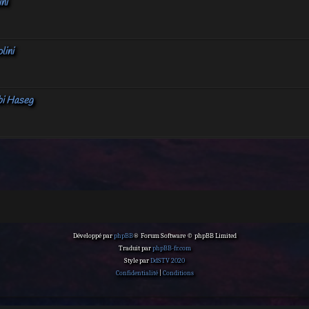
ni
lini
bi Haseg
Développé par
phpBB
® Forum Software © phpBB Limited
Traduit par
phpBB-fr.com
Style par
DdSTV 2020
Confidentialité
|
Conditions