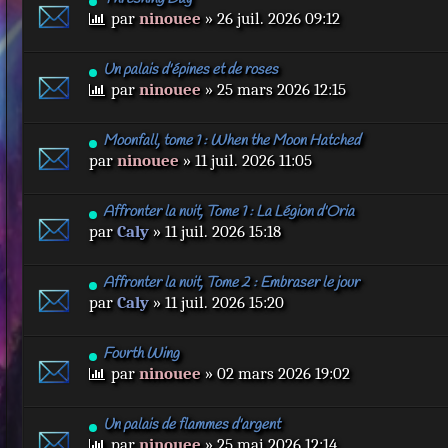
par
ninouee
» 26 juil. 2026 09:12
Un palais d'épines et de roses
par
ninouee
» 25 mars 2026 12:15
Moonfall, tome 1 : When the Moon Hatched
par
ninouee
» 11 juil. 2026 11:05
Affronter la nuit, Tome 1 : La Légion d'Oria
par
Caly
» 11 juil. 2026 15:18
Affronter la nuit, Tome 2 : Embraser le jour
par
Caly
» 11 juil. 2026 15:20
Fourth Wing
par
ninouee
» 02 mars 2026 19:02
Un palais de flammes d'argent
par
ninouee
» 25 mai 2026 12:14