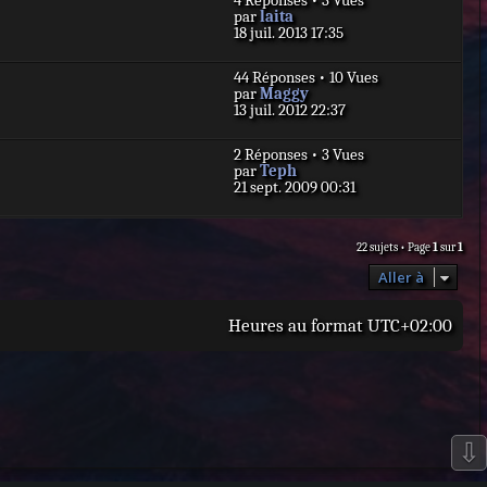
4 Réponses • 3 Vues
i
s
D
par
laita
e
s
e
18 juil. 2013 17:35
r
a
r
m
g
n
e
e
44 Réponses • 10 Vues
i
s
D
par
Maggy
e
s
e
13 juil. 2012 22:37
r
a
r
m
g
n
e
e
2 Réponses • 3 Vues
i
s
D
par
Teph
e
s
e
21 sept. 2009 00:31
r
a
r
m
g
n
e
e
i
s
22 sujets • Page
1
sur
1
e
s
r
a
Aller à
m
g
e
e
s
Heures au format
UTC+02:00
s
a
g
e
⇩