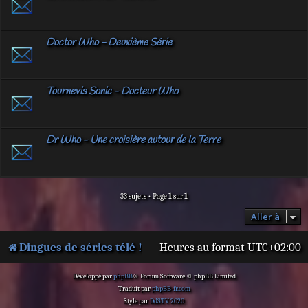
Doctor Who - Deuxième Série
Tournevis Sonic - Docteur Who
Dr Who - Une croisière autour de la Terre
33 sujets • Page
1
sur
1
Aller à
Dingues de séries télé !
Heures au format
UTC+02:00
Développé par
phpBB
® Forum Software © phpBB Limited
Traduit par
phpBB-fr.com
Style par
DdSTV 2020