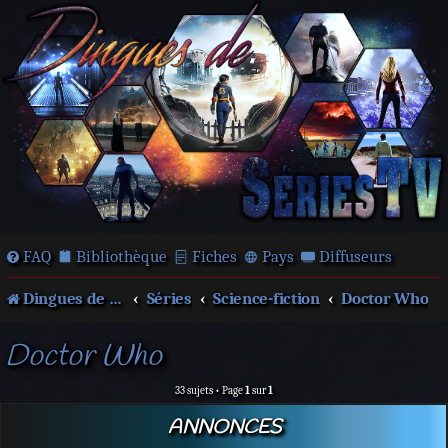
FAQ
Bibliothèque
Fiches
Pays
Diffuseurs
Dingues de séries télé !
Séries
Science-fiction
Doctor Who
Doctor Who
33 sujets • Page
1
sur
1
ANNONCES