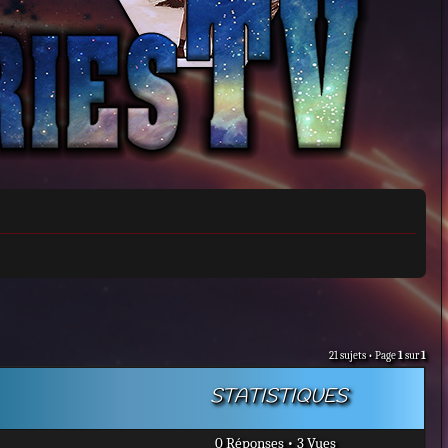
21 sujets • Page
1
sur
1
STATISTIQUES
0 Réponses • 3 Vues