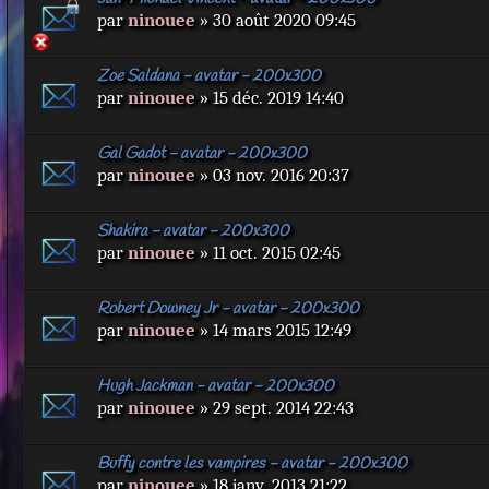
par
ninouee
» 30 août 2020 09:45
Zoe Saldana - avatar - 200x300
par
ninouee
» 15 déc. 2019 14:40
Gal Gadot - avatar - 200x300
par
ninouee
» 03 nov. 2016 20:37
Shakira - avatar - 200x300
par
ninouee
» 11 oct. 2015 02:45
Robert Downey Jr - avatar - 200x300
par
ninouee
» 14 mars 2015 12:49
Hugh Jackman - avatar - 200x300
par
ninouee
» 29 sept. 2014 22:43
Buffy contre les vampires - avatar - 200x300
par
ninouee
» 18 janv. 2013 21:22