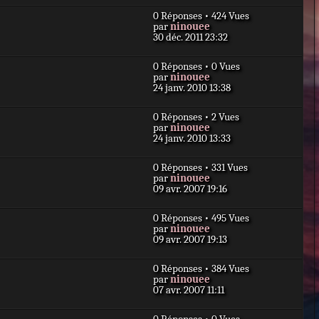
g
n
e
e
0 Réponses • 424 Vues
i
s
D
par
ninouee
e
s
e
30 déc. 2011 23:32
r
a
r
m
g
n
e
e
0 Réponses • 0 Vues
i
s
D
par
ninouee
e
s
e
24 janv. 2010 13:38
r
a
r
m
g
n
e
e
0 Réponses • 2 Vues
i
s
D
par
ninouee
e
s
e
24 janv. 2010 13:33
r
a
r
m
g
n
e
e
0 Réponses • 331 Vues
i
s
D
par
ninouee
e
s
e
09 avr. 2007 19:16
r
a
r
m
g
n
e
e
0 Réponses • 495 Vues
i
s
D
par
ninouee
e
s
e
09 avr. 2007 19:13
r
a
r
m
g
n
e
e
0 Réponses • 384 Vues
i
s
D
par
ninouee
e
s
e
07 avr. 2007 11:11
r
a
r
m
g
n
e
e