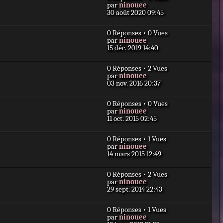
D
par
ninouee
e
30 août 2020 09:45
r
n
0 Réponses • 0 Vues
i
D
par
ninouee
e
e
15 déc. 2019 14:40
r
r
m
n
e
0 Réponses • 2 Vues
i
s
D
par
ninouee
e
s
e
03 nov. 2016 20:37
r
a
r
m
g
n
e
e
0 Réponses • 0 Vues
i
s
D
par
ninouee
e
s
e
11 oct. 2015 02:45
r
a
r
m
g
n
e
e
0 Réponses • 1 Vues
i
s
D
par
ninouee
e
s
e
14 mars 2015 12:49
r
a
r
m
g
n
e
e
0 Réponses • 2 Vues
i
s
D
par
ninouee
e
s
e
29 sept. 2014 22:43
r
a
r
m
g
n
e
e
0 Réponses • 1 Vues
i
s
D
par
ninouee
e
s