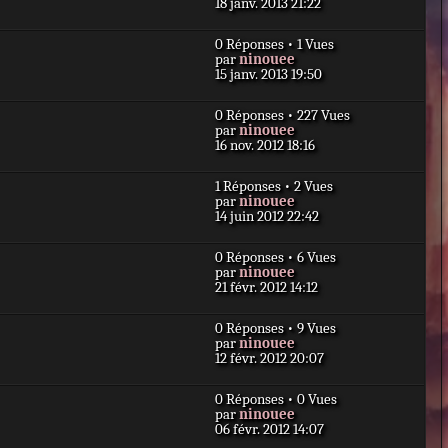
e
18 janv. 2013 21:22
r
a
r
m
g
n
e
e
0 Réponses • 1 Vues
i
s
D
par
ninouee
e
s
e
15 janv. 2013 19:50
r
a
r
m
g
n
e
e
0 Réponses • 227 Vues
i
s
D
par
ninouee
e
s
e
16 nov. 2012 18:16
r
a
r
m
g
n
e
e
1 Réponses • 2 Vues
i
s
D
par
ninouee
e
s
e
14 juin 2012 22:42
r
a
r
m
g
n
e
e
0 Réponses • 6 Vues
i
s
D
par
ninouee
e
s
e
21 févr. 2012 14:12
r
a
r
m
g
n
e
e
0 Réponses • 9 Vues
i
s
D
par
ninouee
e
s
e
12 févr. 2012 20:07
r
a
r
m
g
n
e
e
0 Réponses • 0 Vues
i
s
D
par
ninouee
e
s
e
06 févr. 2012 14:07
r
a
r
m