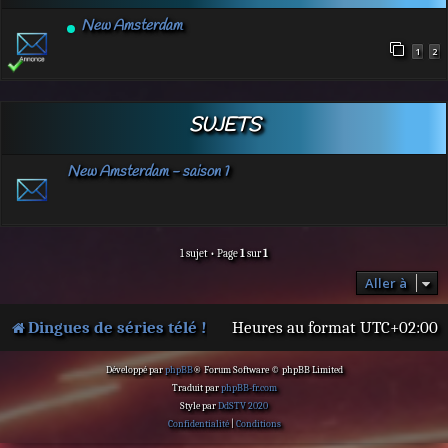
New Amsterdam
1
2
SUJETS
New Amsterdam - saison 1
1 sujet • Page
1
sur
1
Aller à
Dingues de séries télé !
Heures au format
UTC+02:00
Développé par
phpBB
® Forum Software © phpBB Limited
Traduit par
phpBB-fr.com
Style par
DdSTV 2020
Confidentialité
|
Conditions