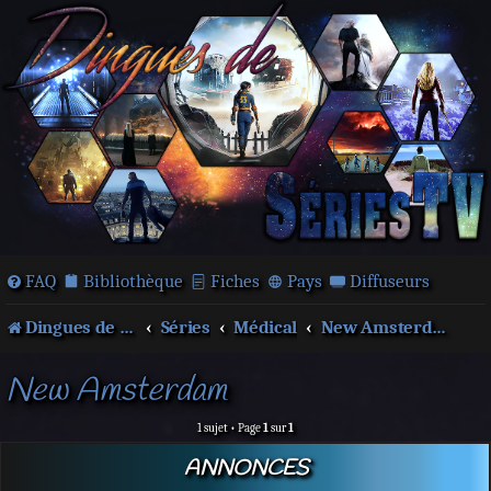
FAQ
Bibliothèque
Fiches
Pays
Diffuseurs
Dingues de séries télé !
Séries
Médical
New Amsterdam
New Amsterdam
1 sujet • Page
1
sur
1
ANNONCES