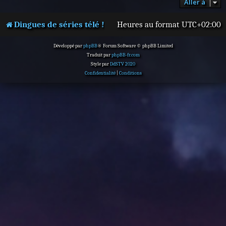
Aller à
Dingues de séries télé !
Heures au format
UTC+02:00
Développé par
phpBB
® Forum Software © phpBB Limited
Traduit par
phpBB-fr.com
Style par
DdSTV 2020
Confidentialité
|
Conditions