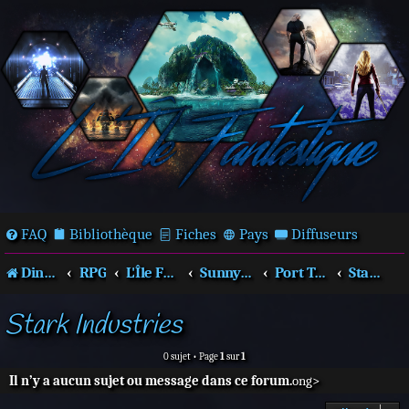
FAQ
Bibliothèque
Fiches
Pays
Diffuseurs
Dingues de séries télé !
RPG
L'Île Fantastique
Sunnydale
Port Terok Nor
Stark Industries
Stark Industries
0 sujet • Page
1
sur
1
Il n’y a aucun sujet ou message dans ce forum.
ong>