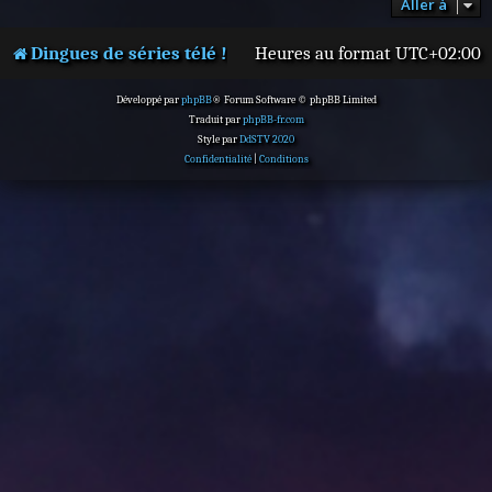
Aller à
Dingues de séries télé !
Heures au format
UTC+02:00
Développé par
phpBB
® Forum Software © phpBB Limited
Traduit par
phpBB-fr.com
Style par
DdSTV 2020
Confidentialité
|
Conditions