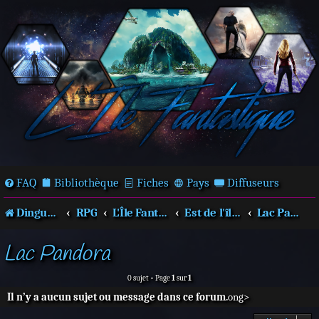
FAQ
Bibliothèque
Fiches
Pays
Diffuseurs
Dingues de séries télé !
RPG
L'Île Fantastique
Est de l'île - Sherwood
Lac Pandora
Lac Pandora
0 sujet • Page
1
sur
1
Il n’y a aucun sujet ou message dans ce forum.
ong>