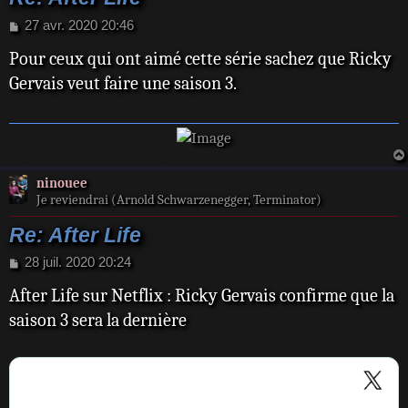
M
27 avr. 2020 20:46
e
Pour ceux qui ont aimé cette série sachez que Ricky
s
s
Gervais veut faire une saison 3.
a
g
e
ninouee
Je reviendrai (Arnold Schwarzenegger, Terminator)
Re: After Life
M
28 juil. 2020 20:24
e
After Life sur Netflix : Ricky Gervais confirme que la
s
s
saison 3 sera la dernière
a
g
e