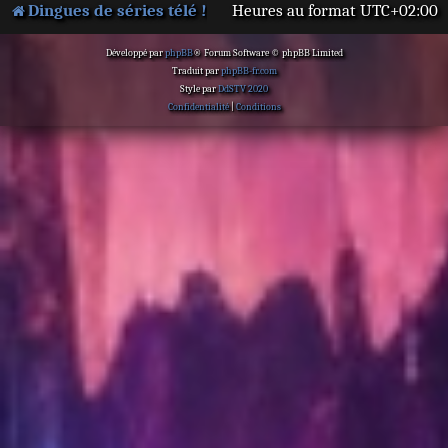
Dingues de séries télé !
Heures au format
UTC+02:00
Développé par
phpBB
® Forum Software © phpBB Limited
Traduit par
phpBB-fr.com
Style par
DdSTV 2020
Confidentialité
|
Conditions