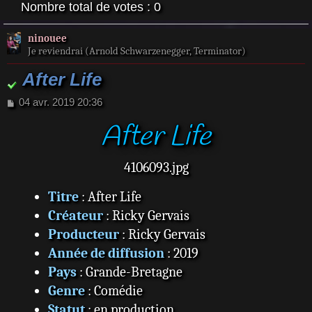
Nombre total de votes :
0
ninouee
Je reviendrai (Arnold Schwarzenegger, Terminator)
After Life
M
04 avr. 2019 20:36
e
After Life
s
s
a
g
4106093.jpg
e
Titre
: After Life
Créateur
: Ricky Gervais
Producteur
: Ricky Gervais
Année de diffusion
: 2019
Pays
: Grande-Bretagne
Genre
: Comédie
Statut
: en production