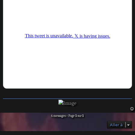
6 messages • Page
1
sur
1
Aller à