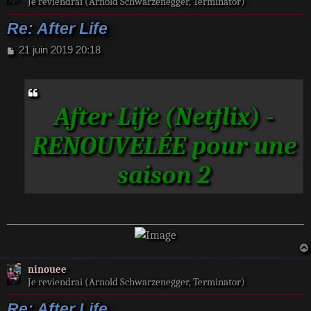
Je reviendrai (Arnold Schwarzenegger, Terminator)
Re: After Life
M
21 juin 2019 20:18
e
s
s
a
After Life (Netflix) -
g
e
RENOUVELÉE pour une
saison 2
ninouee
Je reviendrai (Arnold Schwarzenegger, Terminator)
Re: After Life