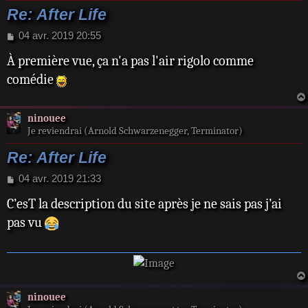
Re: After Life
M
04 avr. 2019 20:55
e
À première vue, ça n'a pas l'air rigolo comme
s
s
comédie
a
g
e
ninouee
Je reviendrai (Arnold Schwarzenegger, Terminator)
Re: After Life
M
04 avr. 2019 21:33
e
C’esT la description du site après je ne sais pas j’ai
s
s
pas vu
a
g
e
ninouee