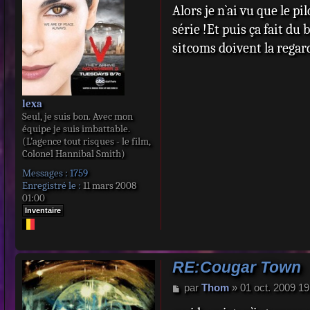
Alors je n`ai vu que le pi
s
s
série !Et puis ça fait d
a
sitcoms doivent la rega
g
e
lexa
Seul, je suis bon. Avec mon
équipe je suis imbattable.
(L’agence tout risques - le film,
Colonel Hannibal Smith)
Messages :
1759
Enregistré le :
11 mars 2008
01:00
Inventaire
RE:Cougar Town
M
par
Thom
»
01 oct. 2009 19
e