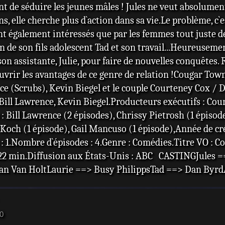
t de séduire les jeunes mâles ! Jules ne veut absolument 
 ans, elle cherche plus d`action dans sa vie.Le problème,
nt également intéressés que par les femmes tout juste dev
n de son fils adolescent Tad et son travail...Heureuseme
 son assistante, Julie, pour faire de nouvelles conquêtes.
vrir les avantages de ce genre de relation !Cougar Tow
ce (Scrubs), Kevin Biegel et le couple Courteney Cox / 
ll Lawrence, Kevin Biegel.Producteurs exécutifs : Cour
: Bill Lawrence (2 épisodes), Chrissy Pietrosh (1 épisod
s Koch (1 épisode), Gail Mancuso (1 épisode),Année de cr
 1.Nombre d`épisodes : 4.Genre : Comédies.Titre VO : C
22 min.Diffusion aux États-Unis : ABC CASTINGJules =
n Van HoltLaurie ==> Busy PhilippsTad ==> Dan Byr
50