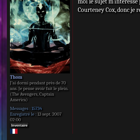
moi le sujet m`interesse 
s
s
Courteney Cox, donc je re
a
g
e
Thom
J’ai dormi pendant près de 70
ans. Je pense avoir fait le plein.
(The Avengers, Captain
America)
Messages :
15734
Enregistré le :
13 sept. 2007
02:00
Inventaire