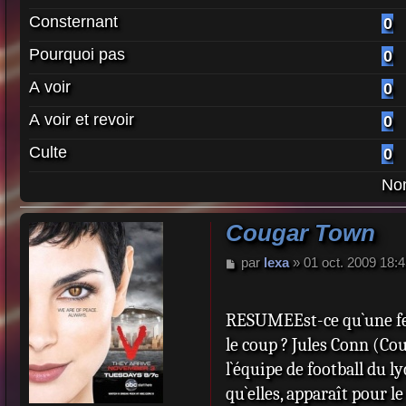
Consternant
0
Pourquoi pas
0
A voir
0
A voir et revoir
0
Culte
0
Nom
Cougar Town
M
par
lexa
»
01 oct. 2009 18:
e
s
s
RESUMEEst-ce qu`une fem
a
le coup ? Jules Conn (Co
g
e
l`équipe de football du 
qu`elles, apparaît pour l