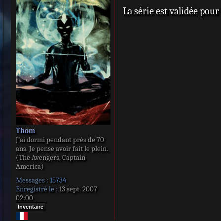
e
La série est validée pour
s
s
a
g
e
Thom
J’ai dormi pendant près de 70
ans. Je pense avoir fait le plein.
(The Avengers, Captain
America)
Messages :
15734
Enregistré le :
13 sept. 2007
02:00
Inventaire