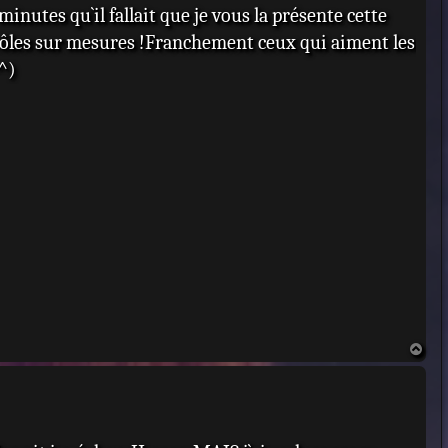
 minutes qu`il fallait que je vous la présente cette
s rôles sur mesures !Franchement ceux qui aiment les
^)
H
a
u
t