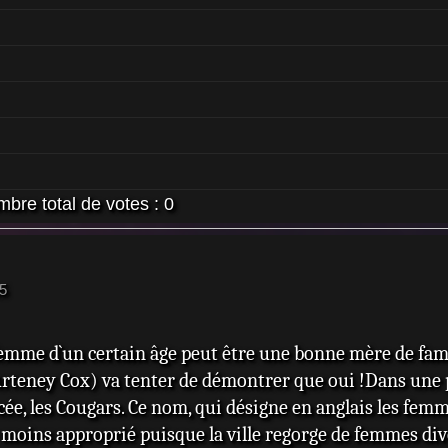
bre total de votes :
0
45
me d`un certain âge peut être une bonne mère de famil
urteney Cox) va tenter de démontrer que oui !Dans une pe
lycée, les Cougars. Ce nom, qui désigne en anglais les f
e moins approprié puisque la ville regorge de femmes div