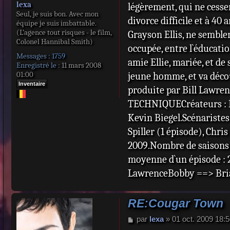
lexa
légèrement, qui ne cessen
Seul, je suis bon. Avec mon
divorce difficile et à 40
équipe je suis imbattable.
(L’agence tout risques - le film,
Grayson Ellis, ne semble
Colonel Hannibal Smith)
occupée, entre l`éducatio
Messages :
1759
amie Ellie, mariée, et de
Enregistré le :
11 mars 2008
01:00
jeune homme, et va décou
Inventaire
produite par Bill Lawren
TECHNIQUECréateurs : Bi
Kevin Biegel.Scénaristes 
Spiller (1 épisode), Chri
2009.Nombre de saisons :
moyenne d`un épisode : 
LawrenceBobby ==> Bria
RE:Cougar Town
M
par
lexa
»
01 oct. 2009 18:
e