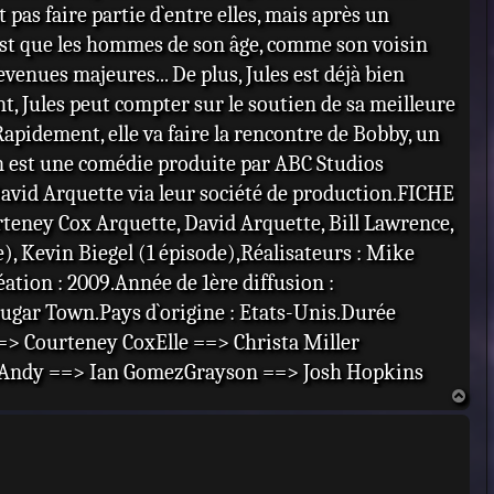
pas faire partie d`entre elles, mais après un
 c`est que les hommes de son âge, comme son voisin
enues majeures... De plus, Jules est déjà bien
nt, Jules peut compter sur le soutien de sa meilleure
 Rapidement, elle va faire la rencontre de Bobby, un
n est une comédie produite par ABC Studios
David Arquette via leur société de production.FICHE
teney Cox Arquette, David Arquette, Bill Lawrence,
e), Kevin Biegel (1 épisode),Réalisateurs : Mike
éation : 2009.Année de 1ère diffusion :
ougar Town.Pays d`origine : Etats-Unis.Durée
=> Courteney CoxElle ==> Christa Miller
dAndy ==> Ian GomezGrayson ==> Josh Hopkins
H
a
u
t