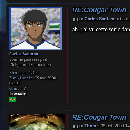
RE:Cougar Town
M
par
Carlos Santana
»
03 oc
e
ah , j`ai vu cette serie 
s
s
a
g
e
Carlos Santana
Vous ne passerez pas!
(Seigneur des anneaux)
Messages :
12113
Enregistré le :
09 avr. 2006
02:00
Genre :
Inventaire
RE:Cougar Town
M
par
Thom
»
09 oct. 2009 14