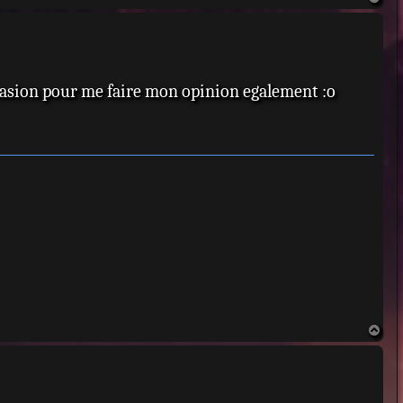
a
u
t
l`occasion pour me faire mon opinion egalement :o
H
a
u
t