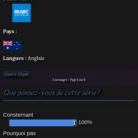
Pays :
Langues :
Anglais
Ouvrir Objet
3 messages • Page
1
sur
1
Que pensez-vous de cette série?
Consternant
100%
1
Pourquoi pas