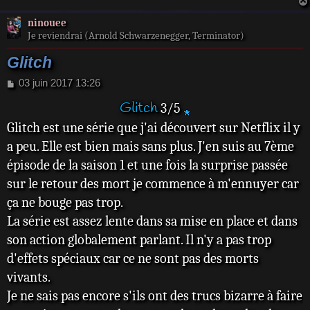
Sophie
docteur Elishia McKellar,
ninouee
Landresse) : Dr
il les conduit à la
Je reviendrai (Arnold Schwarzenegger, Terminator)
Elishia McKellar
clinique pour les soigner.
Glitch
Emily Barclay
À un moment donné, le
(VF : Delphine
M
03 juin 2017 13:26
shérif tombe sur le
e
Chauvier) : Sarah
Glitch
visage d'une de ces six
3/5
s
Hayes
s
personnes qui ressemble
Glitch est une série que j'ai découvert sur Netflix il y
a
Ned Dennehy (VF
étrangement à sa femme
a peu. Elle est bien mais sans plus. J'en suis au 7ème
g
: Michel
e
morte il y a deux ans…
épisode de la saison 1 et une fois la surprise passée
Hinderyckx) :
sur le retour des mort je commence à m'ennuyer car
Paddy Fitzgerald
ça ne bouge pas trop.
Sean Keenan (VF
La série est assez lente dans sa mise en place et dans
: Thibaut
son action globalement parlant. Il n'y a pas trop
Delmotte) :
d'effets spéciaux car ce ne sont pas des morts
Charlie
vivants.
Thompson
Je ne sais pas encore s'ils ont des trucs bizarre à faire
Daniela Farinacci