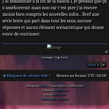
Cooper
J'ai abandonné à la fin de la saison 1. Je pensais que ça
a
s'améliorerait mais non car c'est pire j'ai encore
g
e
moins bien compris les nouvelles infos... Bref une
série lente qui part dans tout les sens, aucune
réponses et aucun élément scénaristique qui donne
envie de continuer.
3 messages • Page
1
sur
1
Aller à
Dingues de séries télé !
Heures au format
UTC+02:00
Développé par
phpBB
® Forum Software © phpBB Limited
Traduit par
phpBB-fr.com
Style par
DdSTV 2020
Confidentialité
|
Conditions