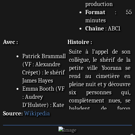
production
Format
: 55
minutes
Chaîne
: ABC1
Avec :
Histoire :
Suite à l'appel de son
Patrick Brammall
collègue, le shérif de la
(VF : Alexandre
petite ville Yoorana se
Crépet) : le shérif
rend au cimetière en
James Hayes
pleine nuit et y découvre
Emma Booth (VF
six personnes qui,
: Audrey
complètement nues, se
D'Hulster) : Kate
baladent de façon
Willis
Source:
Wikipedia
inexplicable, mais
Genevieve
semblent être perdues à
O'Reilly (VF :
la fois. Avec l'aide du