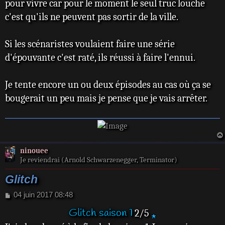
pour vivre car pour le moment le seul truc louche
(VF : Fabienne
c'est qu'ils ne peuvent pas sortir de la ville.
Loriaux) : Maria
Massola
Si les scénaristes voulaient faire une série
Hannah Monson
d'épouvante c'est raté, ils réussi à faire l'ennui.
(VF : Hélène Van
Dyck) : Kirstie
Je tente encore un ou deux épisodes au cas où ça se
Darrow
bougerait un peu mais je pense que je vais arrêter.
Andrew
McFarlane (VF :
Simon Duprez) :
Vic Eastley
ninouee
Rodger Corser :
Je reviendrai (Arnold Schwarzenegger, Terminator)
John Doe
Glitch
Aaron L. McGrath
M
04 juin 2017 08:48
(VF : Alexis
e
Glitch saison 1
Flamant) : Beau
2/5
s
s