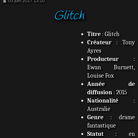
M
03 juin 2017 13:10
e
Glitch
s
s
a
g
Titre
: Glitch
e
Créateur
: Tony
Ayres
Producteur
:
Ewan Burnett,
Louise Fox
Année de
diffusion
: 2015
Nationalité
:
Australie
Genre
: drame
fantastique
Statut
: en