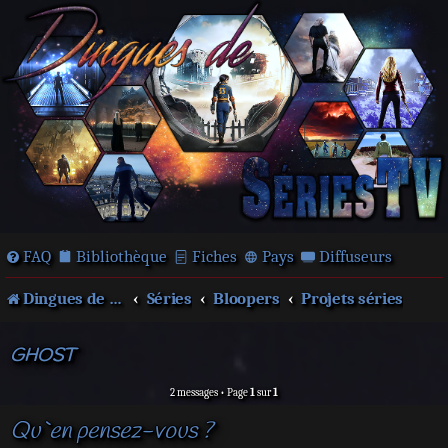
FAQ
Bibliothèque
Fiches
Pays
Diffuseurs
Dingues de séries télé !
Séries
Bloopers
Projets séries
GHOST
2 messages • Page
1
sur
1
Qu`en pensez-vous ?