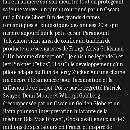
faire la lumière sur son meurtre tout en protégeant
sa jeune veuve : un pitch (couronné par un Oscar)
qui a fait de Ghost l`un des grands drames
romantiques et fantastiques des années 90 et qui
inspire aujourd`hui le petit écran. Paramount
Television vient ainsi de confier au tandem de
producteurs/scénaristes de Fringe Akiva Goldsman
("Un homme d`exception", "Je suis une légende") et
Jeff Pinkner ("Alias", "Lost") le développement d`un
pilote adapté du film de Jerry Zucker. Aucune chaîne
n`a encore été annoncée pour l`acquisition et la
diffusion de ce projet. Porté par le regretté Patrick
Swayze, Demi Moore et Whoopi Goldberg
(récompensée par un Oscar, un Golden Globe et un
Bafta pour son interprétation hilarante de la
médium Oda Mae Brown), Ghost avait ému plus de 3
millions de spectateurs en France et inspiré de