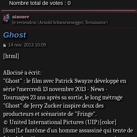
Nombre total de votes :
0
ninouee
Je reviendrai (Arnold Schwarzenegger, Terminator)
Ghost
M
14 nov. 2013 10:09
e
[html]
s
s
a
Allociné a écrit:
g
e
"Ghost" : le film avec Patrick Swayze développé en
série ?mercredi 13 novembre 2013 - News -
Tournages 23 ans après sa sortie, le long métrage
"Ghost" de Jerry Zucker inspire deux des
producteurs et scénariste de "Fringe".
© United International Pictures (UIP)[color]
[font]Le fantôme d`un homme assassiné qui tente de