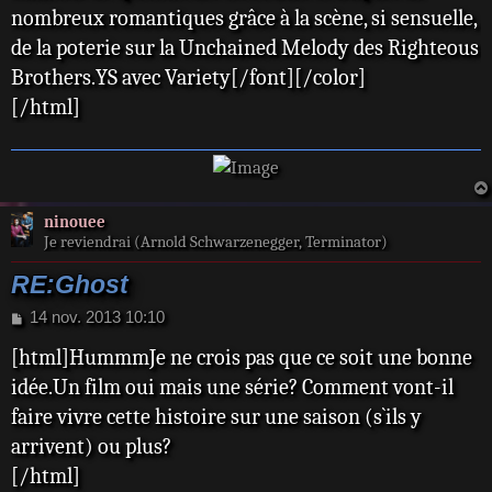
nombreux romantiques grâce à la scène, si sensuelle,
de la poterie sur la Unchained Melody des Righteous
Brothers.YS avec Variety[/font][/color]
[/html]
ninouee
Je reviendrai (Arnold Schwarzenegger, Terminator)
RE:Ghost
M
14 nov. 2013 10:10
e
[html]HummmJe ne crois pas que ce soit une bonne
s
s
idée.Un film oui mais une série? Comment vont-il
a
faire vivre cette histoire sur une saison (s`ils y
g
e
arrivent) ou plus?
[/html]