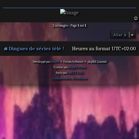
2 messages • Page
1
sur
1
Aller à
Dingues de séries télé !
Heures au format
UTC+02:00
Développé par
phpBB
® Forum Software © phpBB Limited
Traduit par
phpBB-fr.com
Style par
DdSTV 2020
Confidentialité
|
Conditions