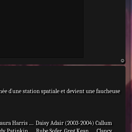
pisodes)
Kean (VF : Éric Legrand) : Clancy
(22 épisodes)
H
a
u
t
chée d`une station spatiale et devient une faucheuse
Laura Harris .... Daisy Adair (2003-2004) Callum
y Patinkin .... Rube Sofer Greg Kean .... Clancy