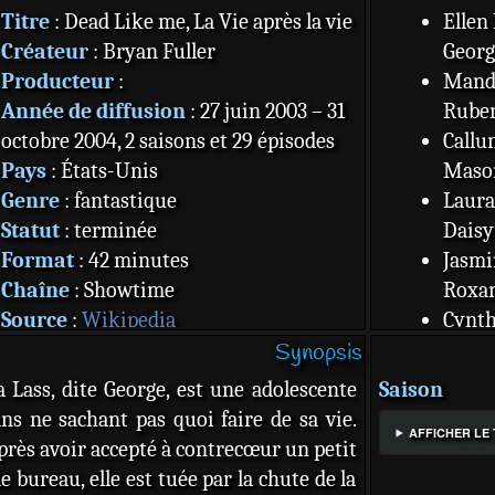
Titre
: Dead Like me, La Vie après la vie
Ellen
Créateur
: Bryan Fuller
Georg
Producteur
:
Mandy
Année de diffusion
: 27 juin 2003 – 31
Ruben
octobre 2004, 2 saisons et 29 épisodes
Callu
Pays
: États-Unis
Maso
Genre
: fantastique
Laura
Statut
: terminée
Daisy
Format
: 42 minutes
Jasmi
Chaîne
: Showtime
Roxan
Source
:
Wikipedia
Cynth
Synopsis
Rivièr
Britt
a Lass, dite George, est une adolescente
Saison
Reggi
ans ne sachant pas quoi faire de sa vie.
AFFICHER LE
Chris
près avoir accepté à contrecœur un petit
Dolor
e bureau, elle est tuée par la chute de la