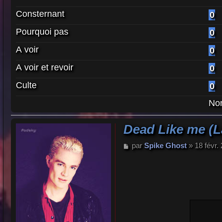
Consternant
0
Pourquoi pas
0
A voir
0
A voir et revoir
0
Culte
0
Nom
Dead Like me (La
M
par
Spike Ghost
»
18 févr.
e
s
s
a
g
e