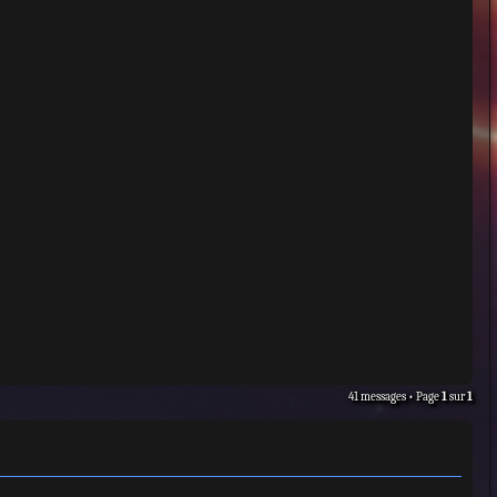
41 messages • Page
1
sur
1