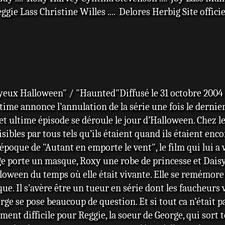
Reggie Lass Christine Willes .... Delores Herbig Site offi
Joyeux Halloween" / "Haunted"Diffusé le 31 octobre 2004
me annonce l’annulation de la série une fois le dernier 
:Cet ultime épisode se déroule le jour d’Halloween. Chez le
isibles par tous tels qu’ils étaient quand ils étaient enco
poque de "Autant en emporte le vent", le film qui lui a v
ge porte un masque, Roxy une robe de princesse et Daisy
lloween du temps où elle était vivante. Elle se remémor
ue. Il s’avère être un tueur en série dont les faucheurs
orge se pose beaucoup de question. Et si tout ca n’était pa
ent difficile pour Reggie, la soeur de George, qui sort 