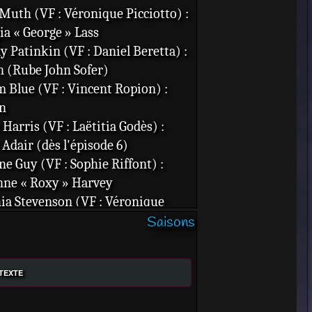
 Muth (VF : Véronique Picciotto) :
ia « George » Lass
 Patinkin (VF : Daniel Beretta) :
 (Rube John Sofer)
m Blue (VF : Vincent Ropion) :
n
 Harris (VF : Laëtitia Godès) :
 Adair (dès l'épisode 6)
ne Guy (VF : Sophie Riffont) :
ne « Roxy » Harvey
ia Stevenson (VF : Véronique
Saisons
e) : Joy Lass
 McKillip (VF : Chantal Baroin) :
e Lass (27 épisodes)
 TEXTE
tine Willes (VF : Marie-Martine) :
es Sapair (Delores Herbig en VO)