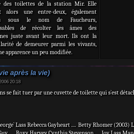
(27 é
e des toilettes de la station Mir. Elle
Greg 
nt alors une entre-deux, également
Lass 
us sous le nom de Faucheurs,
nsables de récolter les âmes des
nes juste avant leur mort. Ils ont la
ularité de demeurer parmi les vivants,
ne apparence un peu modifiée.
ie après la vie)
 2006 20:18
 se fait tuer par une cuvette de toilette qui s`est déta
`George` Lass Rebecca Gayheart .... Betty Rhomer (2003) 
Guy .... Roxy Harvey Cynthia Stevenson .... Joy Lass Mand