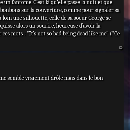
 un fantôme. C’est là qu’elle passe la nuit et que
 bonbons sur la couverture, comme pour signaler sa
u loin une silhouette, celle de sa soeur. George se
uisse alors un sourire, heureuse d`avoir la
 ces mots : "It`s not so bad being dead like me" ("Ce
H
a
u
t
le me semble vraiement drôle mais dans le bon