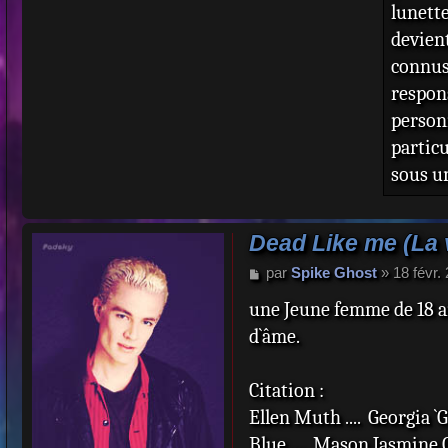
lunett
devie
conn
respo
person
partic
sous u
Dead Like me (La v
M
par
Spike Ghost
»
18 févr.
e
une Jeune femme de 18 ans
s
s
d`âme.
a
g
e
Citation :
Ellen Muth .... Georgia 
Blue .... Mason Jasmine 