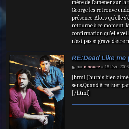
mère de l’amener sur la t
George les retrouve endo
présence. Alors qu`elle s`
retourne à ce moment-là 
confirmation qu’elle veil
n`est pas si grave d`être
RE:Dead Like me (L
M
par
ninouee
»
18 févr. 2006
e
[html]J`aurais bien aimé
s
s
sens.Quand être tuer par
a
[/html]
g
e