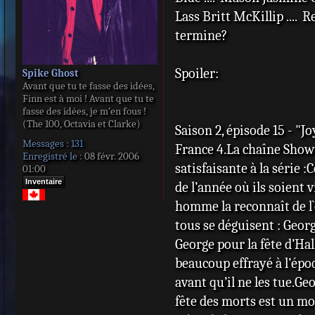
Lass Britt McKillip .... 
termine?
Spoiler:
Spike Ghost
Avant que tu te fasse des idées,
Finn est à moi ! Avant que tu te
fasse des idées, je m’en fous !
(The 100, Octavia et Clarke)
Saison 2, épisode 15 - "
Messages :
131
France 4.La chaîne Showti
Enregistré le :
08 févr. 2006
satisfaisante à la série 
01:00
Inventaire
de l’année où ils soient v
homme la reconnaît de l`é
tous se déguisent : Geor
George pour la fête d’Ha
beaucoup effrayé à l’époq
avant qu’il ne les tue.Ge
fête des morts est un mom