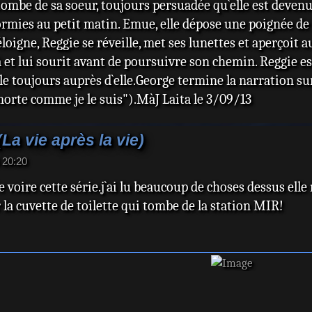
ombe de sa soeur, toujours persuadée qu`elle est devenue
rmies au petit matin. Emue, elle dépose une poignée de
éloigne, Reggie se réveille, met ses lunettes et aperçoit a
et lui sourit avant de poursuivre son chemin. Reggie esq
le toujours auprès d`elle.George termine la narration sur
 morte comme je le suis").MàJ Laita le 3/09/13
a vie après la vie)
 20:20
e voire cette série.j`ai lu beaucoup de choses dessus el
 la cuvette de toilette qui tombe de la station MIR!