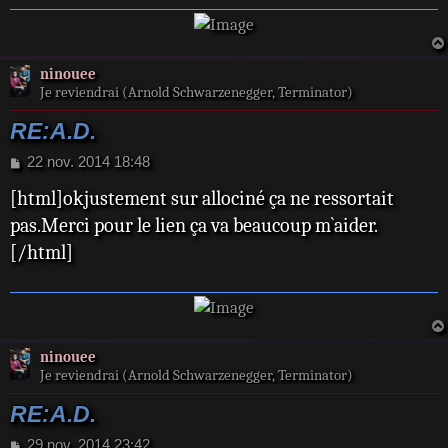
ninouee
Je reviendrai (Arnold Schwarzenegger, Terminator)
RE:A.D.
M
22 nov. 2014 18:48
e
[html]okjustement sur allociné ça ne ressortait
s
s
pas.Merci pour le lien ça va beaucoup m`aider.
a
[/html]
g
e
ninouee
Je reviendrai (Arnold Schwarzenegger, Terminator)
RE:A.D.
M
29 nov. 2014 23:42