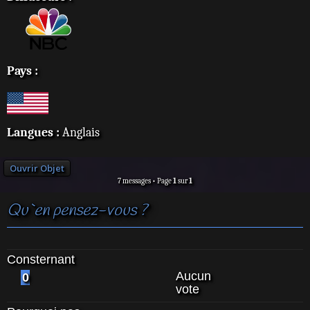
Pays :
Langues :
Anglais
Ouvrir Objet
7 messages • Page
1
sur
1
Qu`en pensez-vous ?
Consternant
Aucun
0
vote