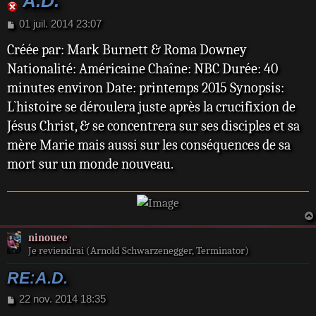
A.D.
M
01 juil. 2014 23:07
e
Créée par: Mark Burnett & Roma Downey
s
s
Nationalité: Américaine Chaîne: NBC Durée: 40
a
minutes environ Date: printemps 2015 Synopsis:
g
e
L`histoire se déroulera juste après la crucifixion de
Jésus Christ, & se concentrera sur ses disciples et sa
mère Marie mais aussi sur les conséquences de sa
mort sur un monde nouveau.
ninouee
Je reviendrai (Arnold Schwarzenegger, Terminator)
RE:A.D.
M
22 nov. 2014 18:35
e