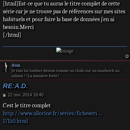
[html]Est-ce que tu auras le titre complet de cette
s
s
série car je ne trouve pas de références sur mes sites
a
habituels et pour faire la base de données j`en ai
g
e
besoin.Merci
[/html]
dom
Je vais lui tomber dessus comme un clodo sur un sandwich au
salami ! (La manière forte)
RE:A.D.
M
22 nov. 2014 18:45
e
C`est le titre complet
s
s
http://www.allocine.fr/series/ficheseri ...
a
17150.html
g
e