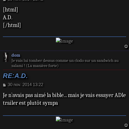
e
[html]
s
s
A.D.
a
[/html]
g
e
dom
Je vais lui tomber dessus comme un clodo sur un sandwich au
salami ! (La manière forte)
RE:A.D.
M
30 nov. 2014 13:22
e
Je n`avais pas aimé la bible... mais je vais essayer ADle
s
s
trailer est plutôt sympa
a
g
e