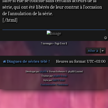
faire si elle se conclue sans certains acteurs de la
série, qui ont été libérés de leur contrat à l`occasion
de l`annulation de la série.
[/html]
7 messages • Page
1
sur
1
Aller à
Dingues de séries télé !
Heures au format
UTC+02:00
Développé par
phpBB
® Forum Software © phpBB Limited
Traduit par
phpBB-fr.com
Style par
DdSTV 2020
Confidentialité
|
Conditions