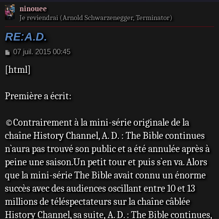
ninouee
Je reviendrai (Arnold Schwarzenegger, Terminator)
RE:A.D.
M
07 juil. 2015 00:45
e
[html]
s
s
a
Première a écrit:
g
e
©Contrairement à la mini-série originale de la
chaîne History Channel, A. D. : The Bible continues
n`aura pas trouvé son public et a été annulée après à
peine une saison.Un petit tour et puis s`en va. Alors
que la mini-série The Bible avait connu un énorme
succès avec des audiences oscillant entre 10 et 13
millions de téléspectateurs sur la chaîne câblée
History Channel, sa suite, A. D. : The Bible continues,