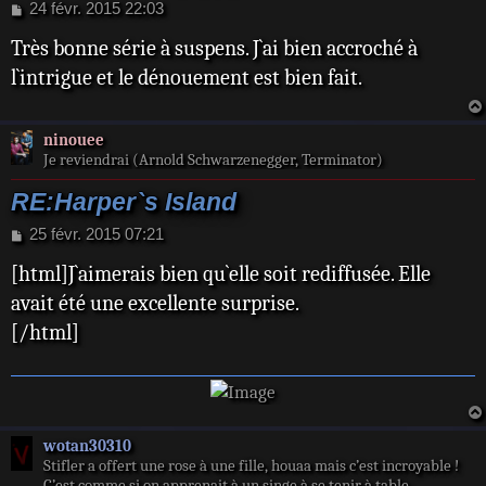
M
24 févr. 2015 22:03
e
Très bonne série à suspens. J`ai bien accroché à
s
s
l`intrigue et le dénouement est bien fait.
a
g
e
ninouee
Je reviendrai (Arnold Schwarzenegger, Terminator)
RE:Harper`s Island
M
25 févr. 2015 07:21
e
[html]J`aimerais bien qu`elle soit rediffusée. Elle
s
s
avait été une excellente surprise.
a
[/html]
g
e
wotan30310
Stifler a offert une rose à une fille, houaa mais c’est incroyable !
C’est comme si on apprenait à un singe à se tenir à table.