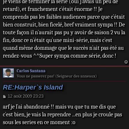
Je viens de terminer la série (oui j`avais un peu de
s
s
retard), et franchement c`était énorme !! Je
a
comprends pas les faibles audiences parce que c`était
g
e
bien construit, bien ficelé, bref vraiment sympa !! De
toute façon il n`aurait pas pu y avoir de saison 2 vu la
fin, donc ce n`était qu`une mini-série, mais c`est
quand même dommage que le succès n`ait pas été au
rendez-vous ^^Super sympa comme série, donc !
Carlos Santana
Vous ne passerez pas! (Seigneur des anneaux)
RE:Harper`s Island
M
12 août 2009 23:23
e
arf je l`ai abandonné !! mais vu que tu me dis que
s
s
c`est bien, je vais la reprendre ...en plus je croule pas
a
sous les series en ce moment :o
g
e