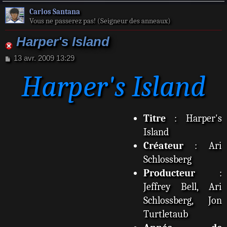
Carlos Santana
Vous ne passerez pas! (Seigneur des anneaux)
Harper's Island
M
13 avr. 2009 13:29
e
Harper's Island
s
s
a
g
e
Titre
: Harper's
Island
Créateur
: Ari
Schlossberg
Producteur
:
Jeffrey Bell, Ari
Schlossberg, Jon
Turtletaub