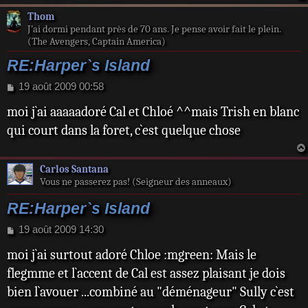
Thom
J’ai dormi pendant près de 70 ans. Je pense avoir fait le plein.
(The Avengers, Captain America)
RE:Harper`s Island
M
19 août 2009 00:58
e
moi j`ai aaaaadoré Cal et Chloé ^^mais Trish en blanc
s
s
qui court dans la foret, c`est quelque chose
a
g
e
Carlos Santana
Vous ne passerez pas! (Seigneur des anneaux)
RE:Harper`s Island
M
19 août 2009 14:30
e
moi j`ai surtout adoré Chloe :mgreen: Mais le
s
s
flegmme et l`accent de Cal est assez plaisant je dois
a
bien l`avouer ...combiné au "déménageur" Sully c`est
g
e