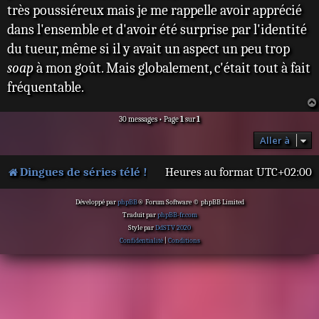
s
très poussiéreux mais je me rappelle avoir apprécié
a
dans l'ensemble et d'avoir été surprise par l'identité
g
e
du tueur, même si il y avait un aspect un peu trop
soap
à mon goût. Mais globalement, c'était tout à fait
fréquentable.
30 messages • Page
1
sur
1
Aller à
Dingues de séries télé !
Heures au format
UTC+02:00
Développé par
phpBB
® Forum Software © phpBB Limited
Traduit par
phpBB-fr.com
Style par
DdSTV 2020
Confidentialité
|
Conditions