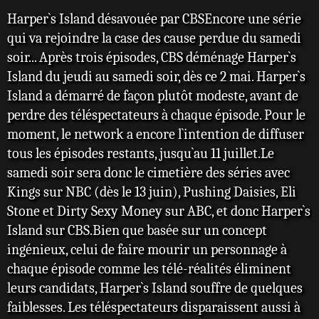
s
Harper`s Island désavouée par CBSEncore une série
Ce dont personne ne se
a
qui va rejoindre la case des cause perdue du samedi
g
doute, c'est que les
e
soir... Après trois épisodes, CBS déménage Harper`s
meurtres d'il y a sept ans
Island du jeudi au samedi soir, dès ce 2 mai. Harper`s
vont se reproduire.
Island a démarré de façon plutôt modeste, avant de
perdre des téléspectateurs à chaque épisode. Pour le
moment, le network a encore l`intention de diffuser
tous les épisodes restants, jusqu`au 11 juillet.Le
samedi soir sera donc le cimetière des séries avec
Kings sur NBC (dès le 13 juin), Pushing Daisies, Eli
Stone et Dirty Sexy Money sur ABC, et donc Harper`s
Island sur CBS.Bien que basée sur un concept
ingénieux, celui de faire mourir un personnage à
chaque épisode comme les télé-réalités éliminent
leurs candidats, Harper`s Island souffre de quelques
faiblesses. Les téléspectateurs disparaissent aussi à