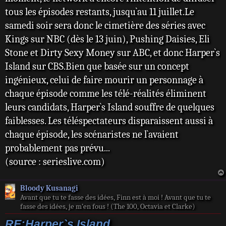
tous les épisodes restants, jusqu`au 11 juillet.Le
samedi soir sera donc le cimetière des séries avec
Kings sur NBC (dès le 13 juin), Pushing Daisies, Eli
Stone et Dirty Sexy Money sur ABC, et donc Harper`s
Island sur CBS.Bien que basée sur un concept
ingénieux, celui de faire mourir un personnage à
chaque épisode comme les télé-réalités éliminent
leurs candidats, Harper`s Island souffre de quelques
faiblesses. Les téléspectateurs disparaissent aussi à
chaque épisode, les scénaristes ne l`avaient
probablement pas prévu...
(source : serieslive.com)
Bloody Kusanagi
Avant que tu te fasse des idées, Finn est à moi ! Avant que tu te
fasse des idées, je m’en fous ! (The 100, Octavia et Clarke)
RE:Harper`s Island