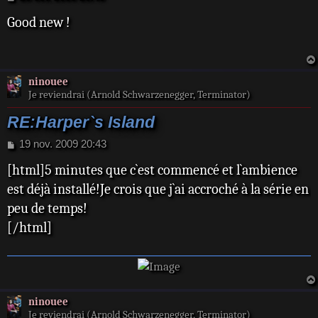
e
Good new !
s
s
a
g
e
ninouee
Je reviendrai (Arnold Schwarzenegger, Terminator)
RE:Harper`s Island
M
19 nov. 2009 20:43
e
[html]5 minutes que c`est commencé et l`ambience
s
s
est déjà installé!Je crois que j`ai accroché à la série en
a
peu de temps!
g
e
[/html]
ninouee
Je reviendrai (Arnold Schwarzenegger, Terminator)