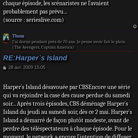
chaque épisode, les scénaristes ne l`avaient
probablement pas prévu...
(source : serieslive.com)
Thom
J’ai dormi pendant près de 70 ans. Je pense avoir fait le plein.
(The Avengers, Captain America)
RE:Harper`s Island
M
28 avr. 2009 15:05
e
s
s
Harper`s Island désavouée par CBSEncore une série
a
qui va rejoindre la case des cause perdue du samedi
g
e
soir... Après trois épisodes, CBS déménage Harper`s
Island du jeudi au samedi soir, dès ce 2 mai. Harper`s
Island a démarré de façon plutôt modeste, avant de
perdre des téléspectateurs à chaque épisode. Pour le
moment, le network a encore l`intention de diffuser