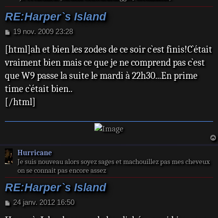
RE:Harper`s Island
M
19 nov. 2009 23:28
e
[html]ah et bien les zodes de ce soir c`est finis!C`était
s
s
vraiment bien mais ce que je ne comprend pas c`est
a
que W9 passe la suite le mardi à 22h30...En prime
g
e
time c`était bien..
[/html]
Hurricane
Je suis nouveau alors soyez sages et machouillez pas mes cheveux
on se connait pas encore assez
RE:Harper`s Island
M
24 janv. 2012 16:50
e