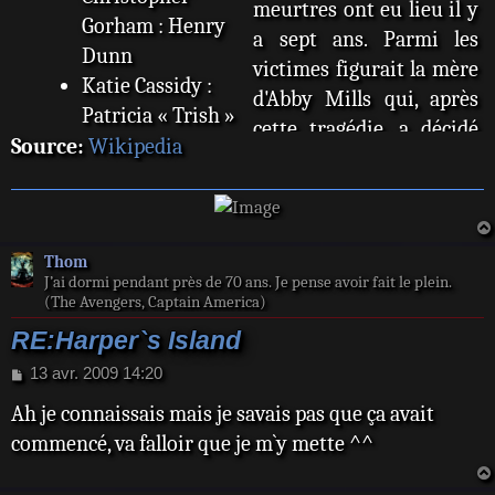
meurtres ont eu lieu il y
Gorham : Henry
a sept ans. Parmi les
Dunn
victimes figurait la mère
Katie Cassidy :
d'Abby Mills qui, après
Patricia « Trish »
cette tragédie, a décidé
Wellington
Source:
Wikipedia
de déménager à Los
Cameron
Angeles. Mais elle se voit
Richardson :
obligée de revenir sur
Chloe Carter
l'île lorsque Henry, son
Thom
Adam Campbell :
ami d'enfance, se marie
J’ai dormi pendant près de 70 ans. Je pense avoir fait le plein.
Cal Vandeusen
(The Avengers, Captain America)
avec Trish Wellington.
C. J. Thomason :
Ces derniers ont invité
RE:Harper`s Island
Jimmy Mance
tous leurs amis et toute
M
13 avr. 2009 14:20
Jim Beaver :
e
leur famille au mariage.
Shérif Charles
Ah je connaissais mais je savais pas que ça avait
s
s
Mills
commencé, va falloir que je m`y mette ^^
a
Parmi les invités se
g
trouvent Chloe, la
e