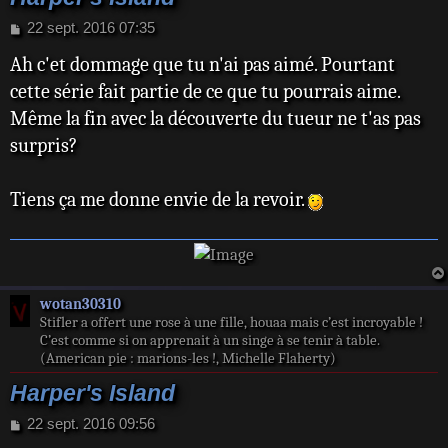
M
22 sept. 2016 07:35
e
Ah c'et dommage que tu n'ai pas aimé. Pourtant
s
s
cette série fait partie de ce que tu pourrais aime.
a
Même la fin avec la découverte du tueur ne t'as pas
g
e
surpris?
Tiens ça me donne envie de la revoir.
wotan30310
Stifler a offert une rose à une fille, houaa mais c’est incroyable !
C’est comme si on apprenait à un singe à se tenir à table.
(American pie : marions-les !, Michelle Flaherty)
Harper's Island
M
22 sept. 2016 09:56
e