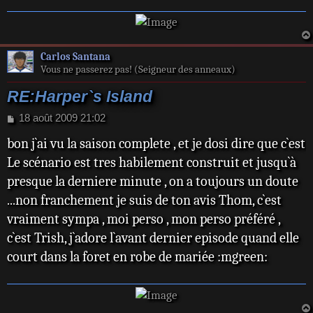
Carlos Santana
Vous ne passerez pas! (Seigneur des anneaux)
RE:Harper`s Island
M
18 août 2009 21:02
e
bon j`ai vu la saison complete , et je dosi dire que c`est
s
s
Le scénario est tres habilement construit et jusqu`à
a
presque la derniere minute , on a toujours un doute
g
e
...non franchement je suis de ton avis Thom, c`est
vraiment sympa , moi perso , mon perso préféré ,
c`est Trish, j`adore l`avant dernier episode quand elle
court dans la foret en robe de mariée :mgreen: