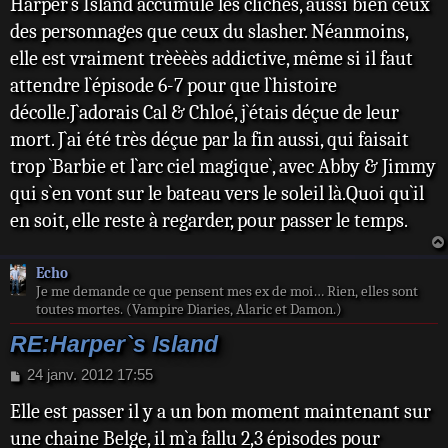
Harper`s Island accumule les clichés, aussi bien ceux
s
s
des personnages que ceux du slasher. Néanmoins,
a
elle est vraiment trèèèès addictive, même si il faut
g
e
attendre l`épisode 6-7 pour que l`histoire
décolle.J`adorais Cal & Chloé, j`étais déçue de leur
mort. J`ai été très déçue par la fin aussi, qui faisait
trop `Barbie et l`arc ciel magique`, avec Abby & Jimmy
qui s`en vont sur le bateau vers le soleil là.Quoi qu`il
en soit, elle reste à regarder, pour passer le temps.
Echo
Je me demande ce que pensent mes ex de moi… Rien, elles sont
toutes mortes. (Vampire Diaries, Alaric et Damon.)
RE:Harper`s Island
M
24 janv. 2012 17:55
e
Elle est passer il y a un bon moment maintenant sur
s
s
une chaine Belge, il m`a fallu 2,3 épisodes pour
a