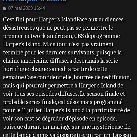
M
07 mai 2009 16:44
e
C`est fini pour Harper`s IslandFace aux audiences
s
s
désastreuses que ne peut pas se permettre le
a
premier network américain, CBS déprogramme
g
e
Harper`s Island. Mais tout n`est pas vraiment
terminé pour les derniers survivants, puisque la
chaine américaine diffusera désormais la série
horrifique chaque samedi à partir de cette
semaine.Case confidentielle, bourrée de rediffusion,
mais qui pourrait permettre à Harper`s Island de
voir tous ses épisodes diffusés. Le season finale et
probable series finale, est désormais programmé
pour le 11 juillet.Harper`s Island à la particularité de
voir son cast se dégrader d`épisode en épisode,
puisque durant un mariage sur une mystérieuse ile,
cette bande d`amis va disparaitre, un par un. Laissant