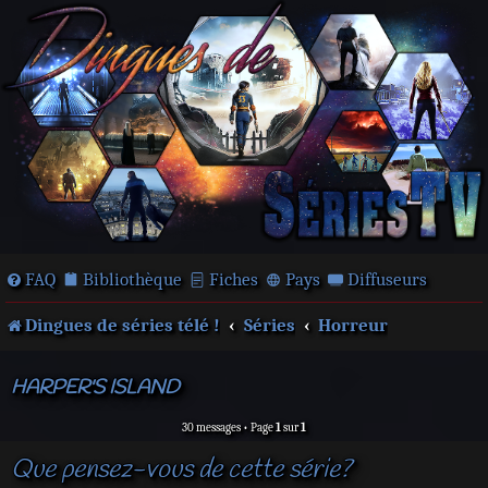
FAQ
Bibliothèque
Fiches
Pays
Diffuseurs
Dingues de séries télé !
Séries
Horreur
HARPER'S ISLAND
30 messages • Page
1
sur
1
Que pensez-vous de cette série?