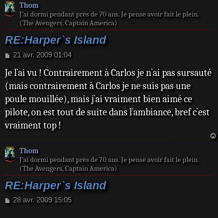
Thom
demoiselle d'honneur et
J’ai dormi pendant près de 70 ans. Je pense avoir fait le plein.
meilleure amie de Trish,
(The Avengers, Captain America)
ainsi que son
RE:Harper`s Island
compagnon, Cal, de
M
21 avr. 2009 01:04
même que Thomas
e
Je l`ai vu ! Contrairement à Carlos je n`ai pas sursauté
s
Wellington, le père de
s
(mais contrairement à Carlos je ne suis pas une
Trish, qui ne voit pas
a
poule mouillée), mais j`ai vraiment bien aimé ce
g
cette union d'un bon œil,
e
pilote, on est tout de suite dans l`ambiance, bref c`est
Marty Dunn, l'oncle
vraiment top !
d'Henry, un homme
débonnaire et
Thom
enthousiaste, ou encore
J’ai dormi pendant près de 70 ans. Je pense avoir fait le plein.
Hunter Jennings,
(The Avengers, Captain America)
l'ancien amant de Trish,
RE:Harper`s Island
qui aimerait la
M
28 avr. 2009 15:05
récupérer.
e
s