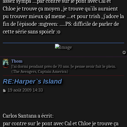
assez sympa ....par contre sur le pont avec Cal et
Chloe je trouve ça moyen , je trouve qu`ils auraient
pu trouver mieux qd meme ....et pour trish , j`adore la
fin de l`épisode :mgreen: .....PS: difficile de parler de
cette série sans spoielr :o
Thom
J’ai dormi pendant près de 70 ans. Je pense avoir fait le plein.
(The Avengers, Captain America)
RE:Harper`s Island
M
19 août 2009 14:33
e
s
s
a
Carlos Santana a écrit:
g
e
par contre sur le pont avec Cal et Chloe je trouve ça