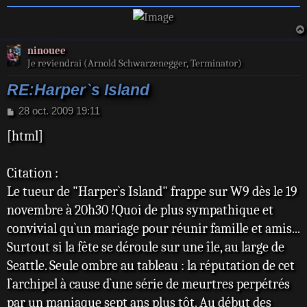
ninouee
Je reviendrai (Arnold Schwarzenegger, Terminator)
RE:Harper`s Island
M
28 oct. 2009 19:11
e
[html]
s
s
a
Citation :
g
e
Le tueur de "Harper`s Island" frappe sur W9 dès le 19
novembre à 20h30 !Quoi de plus sympathique et
convivial qu`un mariage pour réunir famille et amis...
Surtout si la fête se déroule sur une île, au large de
Seattle. Seule ombre au tableau : la réputation de cet
l`archipel à cause d`une série de meurtres perpétrés
par un maniaque sept ans plus tôt. Au début des