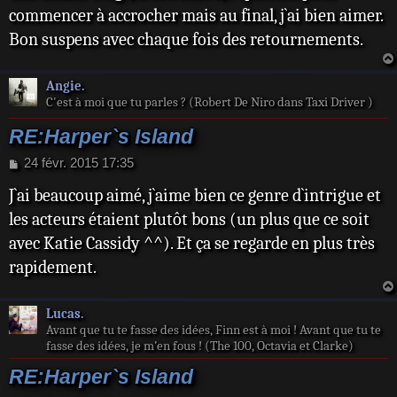
commencer à accrocher mais au final, j`ai bien aimer.
g
e
Bon suspens avec chaque fois des retournements.
Angie.
C'est à moi que tu parles ? (Robert De Niro dans Taxi Driver )
RE:Harper`s Island
M
24 févr. 2015 17:35
e
J`ai beaucoup aimé, j`aime bien ce genre d`intrigue et
s
s
les acteurs étaient plutôt bons (un plus que ce soit
a
avec Katie Cassidy ^^). Et ça se regarde en plus très
g
e
rapidement.
Lucas.
Avant que tu te fasse des idées, Finn est à moi ! Avant que tu te
fasse des idées, je m’en fous ! (The 100, Octavia et Clarke)
RE:Harper`s Island