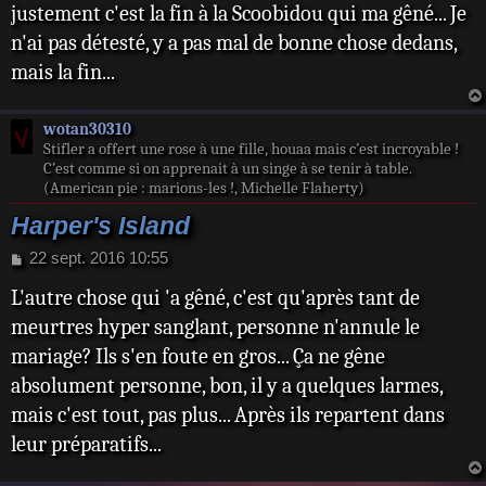
justement c'est la fin à la Scoobidou qui ma gêné... Je
s
s
n'ai pas détesté, y a pas mal de bonne chose dedans,
a
mais la fin...
g
e
wotan30310
Stifler a offert une rose à une fille, houaa mais c’est incroyable !
C’est comme si on apprenait à un singe à se tenir à table.
(American pie : marions-les !, Michelle Flaherty)
Harper's Island
M
22 sept. 2016 10:55
e
L'autre chose qui 'a gêné, c'est qu'après tant de
s
s
meurtres hyper sanglant, personne n'annule le
a
mariage? Ils s'en foute en gros... Ça ne gêne
g
e
absolument personne, bon, il y a quelques larmes,
mais c'est tout, pas plus... Après ils repartent dans
leur préparatifs...