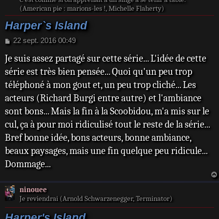
(American pie : marions-les !, Michelle Flaherty)
Harper`s Island
M
22 sept. 2016 00:49
e
Je suis assez partagé sur cette série... L'idée de cette
s
s
série est très bien pensée... Quoi qu'un peu trop
a
téléphoné à mon gout et, un peu trop cliché... Les
g
e
acteurs (Richard Burgi entre autre) et l'ambiance
sont bons... Mais la fin à la Scoobidou, m'a mis sur le
cul, ça à pour moi ridiculisé tout le reste de la série...
Bref bonne idée, bons acteurs, bonne ambiance,
beaux paysages, mais une fin quelque peu ridicule...
Dommage...
ninouee
Je reviendrai (Arnold Schwarzenegger, Terminator)
Harper's Island