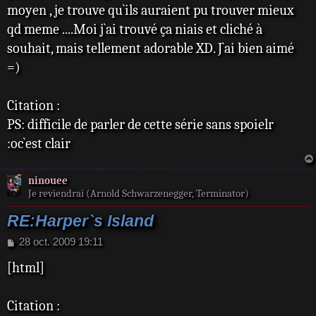
moyen , je trouve qu`ils auraient pu trouver mieux
qd meme ....Moi j`ai trouvé ça niais et cliché à
souhait, mais tellement adorable XD. J`ai bien aimé
=)
Citation :
PS: difficile de parler de cette série sans spoielr
:oc`est clair
ninouee
Je reviendrai (Arnold Schwarzenegger, Terminator)
RE:Harper`s Island
M
28 oct. 2009 19:11
e
[html]
s
s
a
Citation :
g