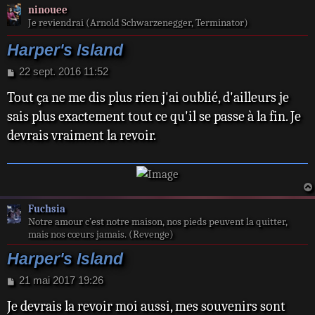
ninouee
Je reviendrai (Arnold Schwarzenegger, Terminator)
Harper's Island
M
22 sept. 2016 11:52
e
Tout ça ne me dis plus rien j'ai oublié, d'ailleurs je
s
s
sais plus exactement tout ce qu'il se passe à la fin. Je
a
devrais vraiment la revoir.
g
e
Fuchsia
Notre amour c’est notre maison, nos pieds peuvent la quitter,
mais nos cœurs jamais. (Revenge)
Harper's Island
M
21 mai 2017 19:26
e
Je devrais la revoir moi aussi, mes souvenirs sont
s