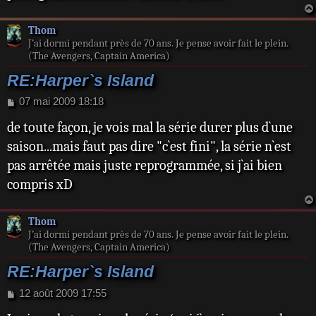
Thom
J’ai dormi pendant près de 70 ans. Je pense avoir fait le plein.
(The Avengers, Captain America)
RE:Harper`s Island
M
07 mai 2009 18:18
e
de toute façon, je vois mal la série durer plus d`une
s
s
saison...mais faut pas dire "c`est fini", la série n`est
a
pas arrêtée mais juste reprogrammée, si j`ai bien
g
e
compris xD
Thom
J’ai dormi pendant près de 70 ans. Je pense avoir fait le plein.
(The Avengers, Captain America)
RE:Harper`s Island
M
12 août 2009 17:55
e