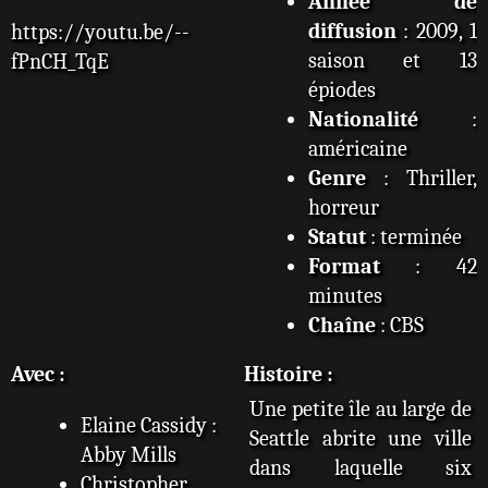
Année de
diffusion
: 2009, 1
https://youtu.be/--
saison et 13
fPnCH_TqE
épiodes
Nationalité
:
américaine
Genre
: Thriller,
horreur
Statut
: terminée
Format
: 42
minutes
Chaîne
: CBS
Avec :
Histoire :
Une petite île au large de
Elaine Cassidy :
Seattle abrite une ville
Abby Mills
dans laquelle six
Christopher