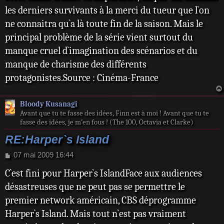
les derniers survivants à la merci du tueur que l`on
ne connaitra qu`a là toute fin de la saison. Mais le
principal problème de la série vient surtout du
manque cruel d`imagination des scénarios et du
manque de charisme des différents
protagonistes.Source : Cinéma-France
Bloody Kusanagi
Avant que tu te fasse des idées, Finn est à moi ! Avant que tu te
fasse des idées, je m’en fous ! (The 100, Octavia et Clarke)
RE:Harper`s Island
M
07 mai 2009 16:44
e
C`est fini pour Harper`s IslandFace aux audiences
s
s
désastreuses que ne peut pas se permettre le
a
premier network américain, CBS déprogramme
g
e
Harper`s Island. Mais tout n`est pas vraiment