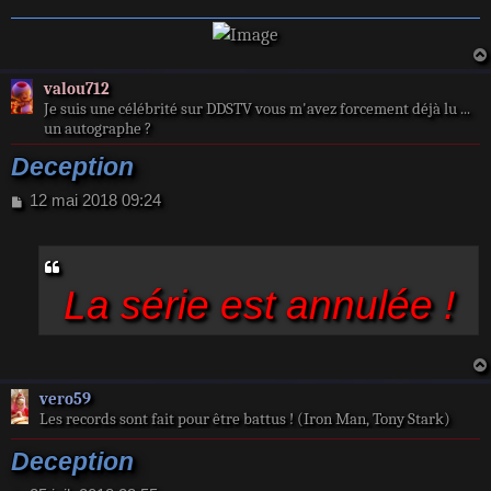
e
valou712
Je suis une célébrité sur DDSTV vous m'avez forcement déjà lu ...
un autographe ?
Deception
M
12 mai 2018 09:24
e
s
s
a
La série est annulée !
g
e
vero59
Les records sont fait pour être battus ! (Iron Man, Tony Stark)
Deception