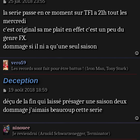
M
25 juil. 2018 23:55
e
la serie passe en ce moment sur TF1 a 21h tout les
s
s
mercredi
a
c'est original sa me plait en effet c'est un peu du
g
e
genre FX.
dommage si il ni a qu'une seul saison
vero59
Les records sont fait pour être battus ! (Iron Man, Tony Stark)
Deception
M
19 août 2018 18:59
e
déçu de la fin qui laissé présager une saison deux
s
s
dommage j'aimais beaucoup cette serie
a
g
e
ninouee
Je reviendrai (Arnold Schwarzenegger, Terminator)