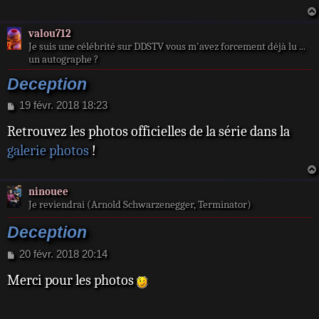
valou712
Je suis une célébrité sur DDSTV vous m'avez forcement déjà lu ...
un autographe ?
Deception
M
19 févr. 2018 18:23
e
Retrouvez les photos officielles de la série dans la
s
s
galerie photos
!
a
g
e
ninouee
Je reviendrai (Arnold Schwarzenegger, Terminator)
Deception
M
20 févr. 2018 20:14
e
Merci pour les photos
s
s
a
g