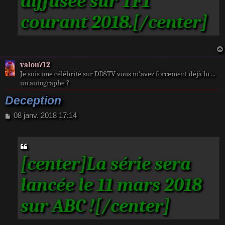
diffusée sur TF1
courant 2018.[/center]
valou712
Je suis une célébrité sur DDSTV vous m'avez forcement déjà lu ...
un autographe ?
Deception
M
08 janv. 2018 17:14
e
s
s
a
[center]La série sera
g
e
lancée le 11 mars 2018
sur ABC ![/center]