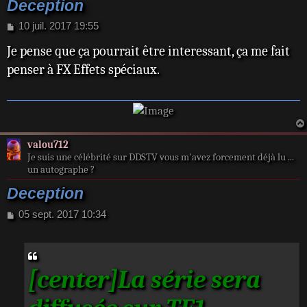
Deception
M
10 juil. 2017 19:55
e
Je pense que ça pourrait être interessant, ça me fait
s
s
penser à FX Effets spéciaux.
a
g
e
valou712
Je suis une célébrité sur DDSTV vous m'avez forcement déjà lu ...
un autographe ?
Deception
M
05 sept. 2017 10:34
e
s
s
a
[center]La série sera
g
e