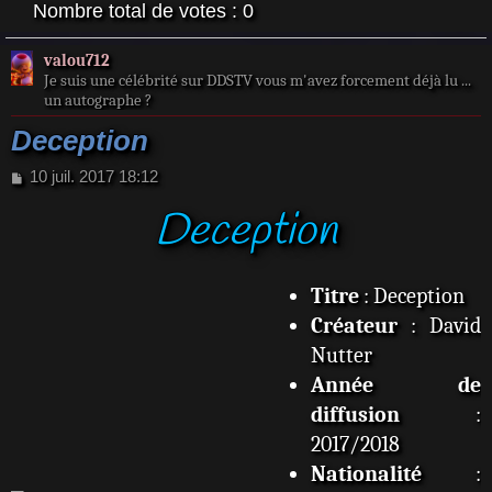
Nombre total de votes :
0
valou712
Je suis une célébrité sur DDSTV vous m'avez forcement déjà lu ...
un autographe ?
Deception
M
10 juil. 2017 18:12
e
Deception
s
s
a
g
Titre
: Deception
e
Créateur
: David
Nutter
Année de
diffusion
:
2017/2018
Nationalité
: