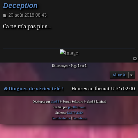
Deception
M
20 août 2018 08:43
e
Ca ne m’a pas plus...
s
s
a
g
e
10 messages • Page
1
sur
1
Aller à
Dingues de séries télé !
Heures au format
UTC+02:00
Développé par
phpBB
® Forum Software © phpBB Limited
Traduit par
phpBB-fr.com
Style par
DdSTV 2020
Confidentialité
|
Conditions