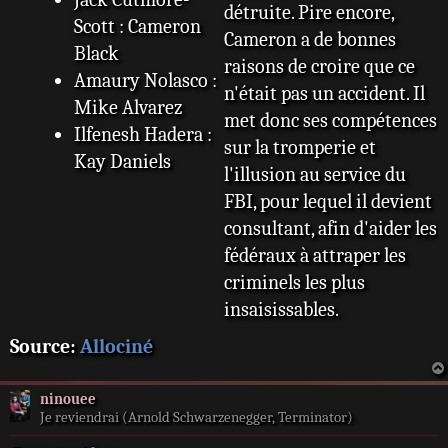
détruite. Pire encore,
Scott : Cameron
Cameron a de bonnes
Black
raisons de croire que ce
Amaury Nolasco :
n'était pas un accident. Il
Mike Alvarez
met donc ses compétences
Ilfenesh Hadera :
sur la tromperie et
Kay Daniels
l'illusion au service du
Vinnie Jones :
FBI, pour lequel il devient
Gunter Gastafsen
consultant, afin d'aider les
Justin Chon :
fédéraux à attraper les
Jordan Monroe
criminels les plus
insaisissables.
Source:
Allociné
ninouee
Je reviendrai (Arnold Schwarzenegger, Terminator)