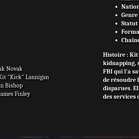
Nation
Genre
Statut
Forma
Chaîn
Histoire : Ki
kidnapping, 
ank Novak
FBI qui l'a s
Kit "Kick" Lannigan
de résoudre 
hn Bishop
disparues. El
James Finley
des services