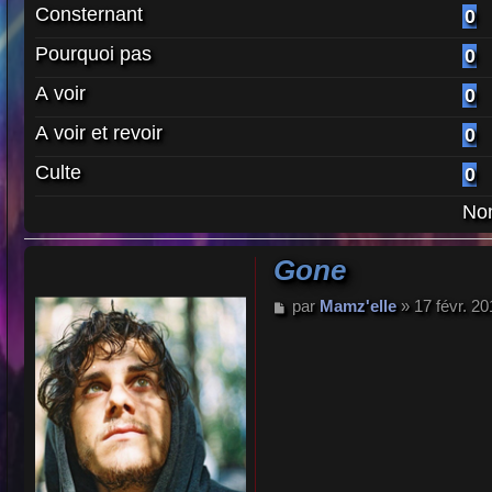
Consternant
0
Pourquoi pas
0
A voir
0
A voir et revoir
0
Culte
0
Nom
Gone
M
par
Mamz'elle
»
17 févr. 2
e
s
s
a
g
e