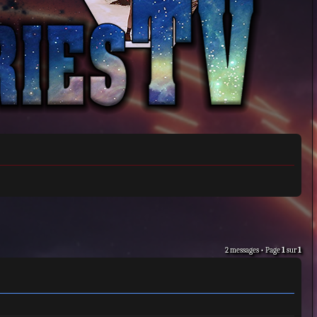
2 messages • Page
1
sur
1