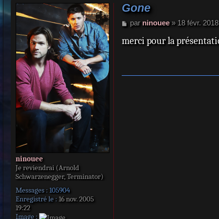
Gone
M
par
ninouee
»
18 févr. 2018
e
merci pour la présentat
s
s
a
g
e
ninouee
Je reviendrai (Arnold
Schwarzenegger, Terminator)
Messages :
105904
Enregistré le :
16 nov. 2005
19:22
Image :