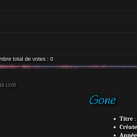
bre total de votes :
0
018 13:05
Gone
Titre
:
Créat
Année 