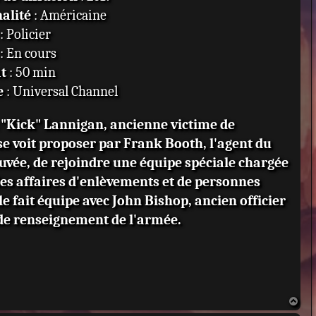
alité
: Américaine
: Policier
: En cours
t
: 50 min
e
: Universal Channel
t "Kick" Lannigan, ancienne victime de
se voit proposer par Frank Booth, l'agent du
auvée, de rejoindre une équipe spéciale chargée
les affaires d'enlèvements et de personnes
le fait équipe avec John Bishop, ancien officier
 de renseignement de l'armée.
H
a