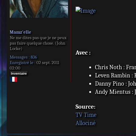
Mamz'elle
Ne me dites pas que je ne peux
pas faire quelque chose. (John
Locke)
Avec :
Messages :
836
Enregistré le :
02 sept. 2011
Chris Noth : Fr
02:00
Inventaire
Leven Rambin : 
Danny Pino : Jo
Andy Mientus : 
Source:
TV Time
Allociné